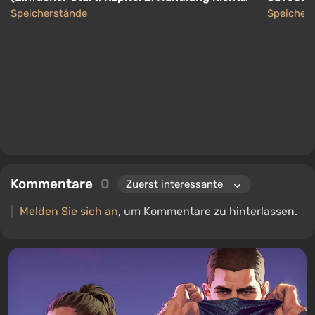
abgeschlossen, Chips, Banner, Springen,
wurden 
Speicherstände
Speicher
Radar) [1.0.51.15364]
Kommentare
0
Melden Sie sich an
, um Kommentare zu hinterlassen.