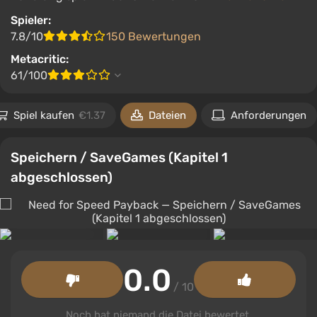
Spieler:
7.8/10
150 Bewertungen
Metacritic:
61/100
Spiel kaufen
€1.37
Dateien
Anforderungen
Speichern / SaveGames (Kapitel 1
abgeschlossen)
0.0
/ 10
Noch hat niemand die Datei bewertet.