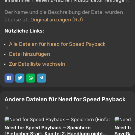
einsammeln, einen 2-fachen Multiplikator festlegen.
Der Name und die Beschreibung der Datei wurden
übersetzt.
Original anzeigen (RU)
Nützliche Links:
Alle Dateien für Need for Speed Payback
Datei hinzufügen
Zur Dateiliste wechseln
Andere Dateien für Need for Speed Payback
Need for Speed Payback — Speichern
Need for
(Einfacher Start, Kapitel 2, Handlung nicht
SaveGame