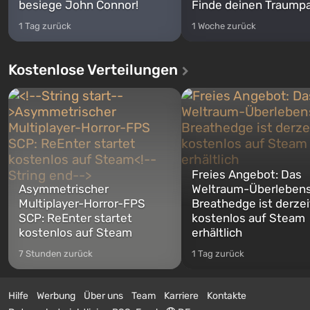
besiege John Connor!
Finde deinen Traumpa
1 Tag zurück
1 Woche zurück
Kostenlose Verteilungen
Freies Angebot: Das
Asymmetrischer
Weltraum-Überlebens
Multiplayer-Horror-FPS
Breathedge ist derzei
SCP: ReEnter startet
kostenlos auf Steam
kostenlos auf Steam
erhältlich
7 Stunden zurück
1 Tag zurück
Hilfe
Werbung
Über uns
Team
Karriere
Kontakte