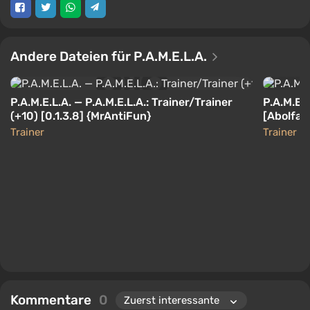
Andere Dateien für P.A.M.E.L.A.
P.A.M.E.L.A. — P.A.M.E.L.A.: Trainer/Trainer
P.A.M.E.L
(+10) [0.1.3.8] {MrAntiFun}
[Abolfaz
Trainer
Trainer
Kommentare
0