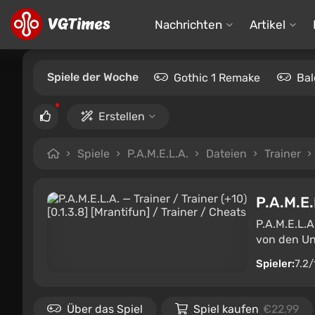
Nachrichten
Artikel
Spiele der Woche
Gothic 1 Remake
Bal
Erstellen
Spiele
P.A.M.E.L.A.
Dateien
Trainer
P.A.M.E.
P.A.M.E.L.A
von den Un
Spieler:
7.2/
Über das Spiel
Spiel kaufen
€22.99