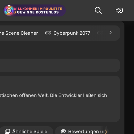
WILLKOMMEN IM ROULETTE
3
GEWINNE KOSTENLOS
me Scene Cleaner
Cyberpunk 2077
Kingdom Com
stischen offenen Welt. Die Entwickler ließen sich
Ähnliche Spiele
Bewertungen und Rezension