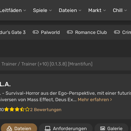
Leitfäden
Spiele
Dateien
Markt
Chill
dur's Gate 3
Palworld
Romance Club
Cri
Trainer / Trainer (+10) [0.1.3.8] [Mrantifun]
L.A.
. - Survival-Horror aus der Ego-Perspektive, mit einer futuri
iversen von Mass Effect, Deus Ex...
Mehr erfahren
10
2 Bewertungen
Dateien
Anforderungen
Galerie