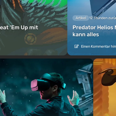
Artikel
12 Stunden zurü
eat ’Em Up mit
Predator Helios 
kann alles
Einen Kommentar hin