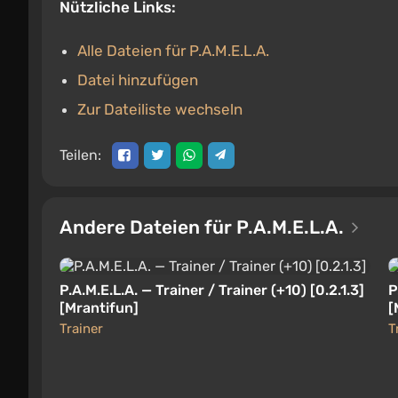
Nützliche Links:
Alle Dateien für P.A.M.E.L.A.
Datei hinzufügen
Zur Dateiliste wechseln
Teilen:
Andere Dateien für P.A.M.E.L.A.
P.A.M.E.L.A. — Trainer / Trainer (+10) [0.2.1.3]
P
[Mrantifun]
[
Trainer
T