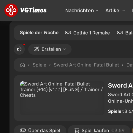
Nachrichten
Artikel
Spiele der Woche
Gothic 1 Remake
Bal
Erstellen
Spiele
Sword Art Online: Fatal Bullet
Da
Sword Ar
Sword Art O
Online-Univ
Spieler:
8.6
Über das Spiel
Spiel kaufen
€3.59