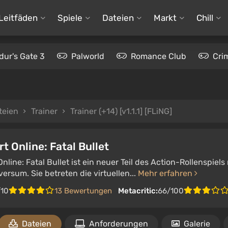
Leitfäden
Spiele
Dateien
Markt
Chill
dur's Gate 3
Palworld
Romance Club
Cri
teien
Trainer
Trainer (+14) [v1.1.1] [FLiNG]
t Online: Fatal Bullet
nline: Fatal Bullet ist ein neuer Teil des Action-Rollenspie
ersum. Sie betreten die virtuellen...
Mehr erfahren
/10
13 Bewertungen
Metacritic:
66/100
Dateien
Anforderungen
Galerie