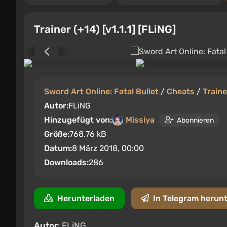
Trainer (+14) [v1.1.1] [FLiNG]
Sword Art Online: Fatal Bullet
/
Cheats
/
Traine
Autor:
FLiNG
Hinzugefügt von:
Missiya
Abonnieren
Größe:
768.76 kB
Datum:
8 März 2018, 00:00
Downloads:
286
Herunterladen
In Telegram herun
Autor
: FLiNG