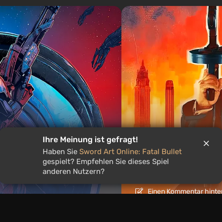
Artikel
2 Tage zurück
Ihre Meinung ist gefragt!
Haben Sie
Sword Art Online: Fatal Bullet
rilogie im Jahr 2026
Spiele wie Mafia: 
gespielt? Empfehlen Sie dieses Spiel
derselben DNA
anderen Nutzern?
Einen Kommentar hinte