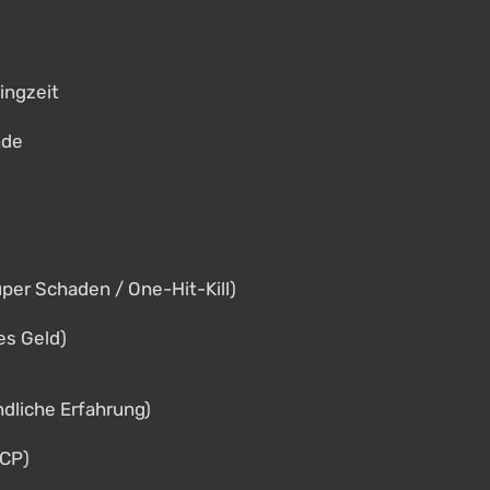
ingzeit
nde
uper Schaden / One-Hit-Kill)
es Geld)
dliche Erfahrung)
 CP)