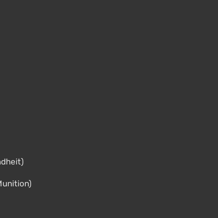
dheit)
unition)