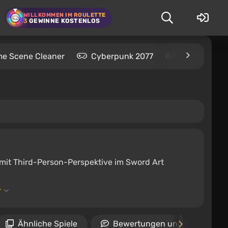
WILLKOMMEN IM ROULETTE
3
GEWINNE KOSTENLOS
me Scene Cleaner
Cyberpunk 2077
Kingdom Com
ls mit Third-Person-Perspektive im Sword Art
Ähnliche Spiele
Bewertungen und Rezension