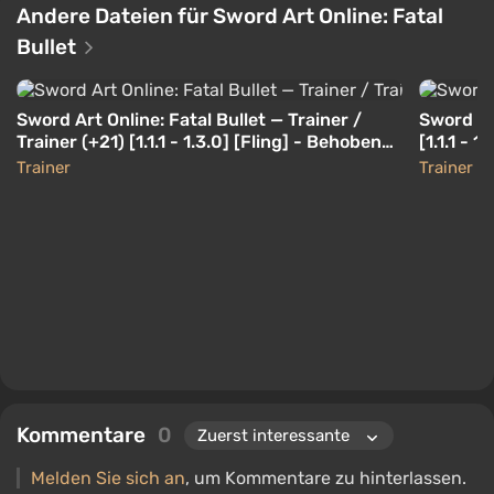
Andere Dateien für Sword Art Online: Fatal
Bullet
Sword Art Online: Fatal Bullet — Trainer /
Sword Art
Trainer (+21) [1.1.1 - 1.3.0] [Fling] - Behobene
[1.1.1 - 1.
Version
Trainer
Trainer
Kommentare
0
Melden Sie sich an
, um Kommentare zu hinterlassen.