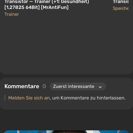
Transistor — Trainer (+1: Gesundheit)
Transist
[1,27825 64Bit] [MrAntiFun]
Speicher
Trainer
Kommentare
0
Melden Sie sich an
, um Kommentare zu hinterlassen.