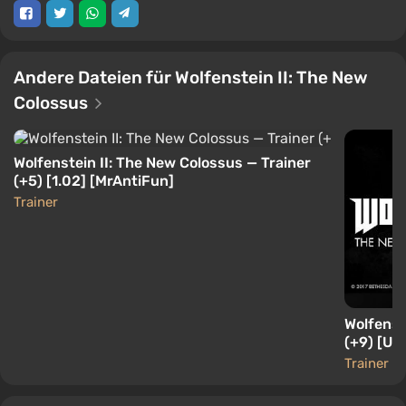
Andere Dateien für Wolfenstein II: The New
Colossus
Wolfenstein II: The New Colossus — Trainer
(+5) [1.02] [MrAntiFun]
Trainer
Wolfenst
(+9) [Upd
Trainer