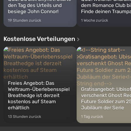
den Tag des Urteils und
dem Romance Club bi
besiege John Connor!
Finde deinen Traumpa
19 Stunden zurück
1 Woche zurück
Kostenlose Verteilungen
Freies Angebot: Das
Weltraum-Überlebensspiel
Gratisangebot: Ubiso
Breathedge ist derzeit
verschenkt Ghost Re
kostenlos auf Steam
Future Soldier zum 25
erhältlich
Jubiläum der Serie
13 Stunden zurück
1 Tag zurück