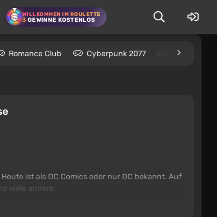
WILLKOMMEN IM ROULETTE
3
GEWINNE KOSTENLOS
Romance Club
Cyberpunk 2077
Kingdom Com
se
. Heute ist als DC Comics oder nur DC bekannt. Auf
d viele andere.
tman: Arkham
, Dilogy
Injustice
,
Wolf unter uns
und