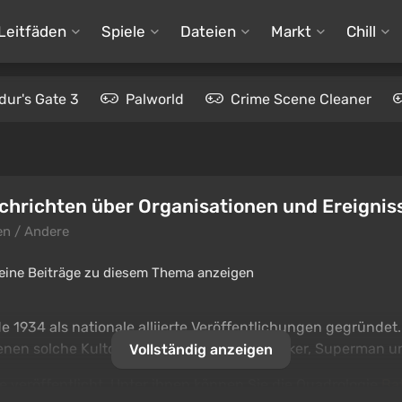
Leitfäden
Spiele
Dateien
Markt
Chill
dur's Gate 3
Palworld
Crime Scene Cleaner
chrichten über Organisationen und Ereignis
n / Andere
eine Beiträge zu diesem Thema anzeigen
e 1934 als nationale alliierte Veröffentlichungen gegründet
ienen solche Kultcharaktere wie Batman, Joker, Superman un
Vollständig anzeigen
 veröffentlicht. Unter ihnen können Sie die Quadrologie
Ba