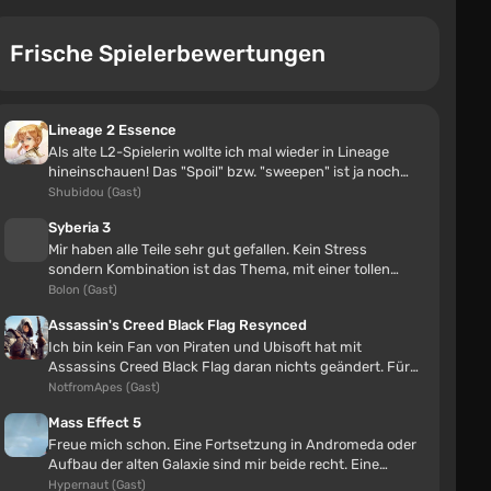
Koenigsegg Regera
Frische Spielerbewertungen
2fast4last
8 Stunden
Dies ist das dritte Mal, dass ich eine scc-Mod auf der
Lineage 2 Essence
NSCC-Seite finde. Ich habe einmal eine NSCC-Mod
Als alte L2-Spielerin wollte ich mal wieder in Lineage
auf der scc-Seite gefunden.
hineinschauen! Das "Spoil" bzw. "sweepen" ist ja noch
schlimmer als zu Orig...
Shubidou (Gast)
Offenherzige Ramiel
Syberia 3
Mir haben alle Teile sehr gut gefallen. Kein Stress
Сергей Шиманов
sondern Kombination ist das Thema, mit einer tollen
10 Stunden
Story
Bolon (Gast)
alles in den polygonen, wie löst man das?
Assassin's Creed Black Flag Resynced
Ich bin kein Fan von Piraten und Ubisoft hat mit
Remiel – Der schlimmste Engel
Assassins Creed Black Flag daran nichts geändert. Für
mich ist Black Flag und sei...
NotfromApes (Gast)
MrNikolo
Mass Effect 5
11 Stunden
Freue mich schon. Eine Fortsetzung in Andromeda oder
nicht klar, wie man zwischen wechseln und den skin
Aufbau der alten Galaxie sind mir beide recht. Eine
einstellt
Verbindung beider wäre fü...
Hypernaut (Gast)