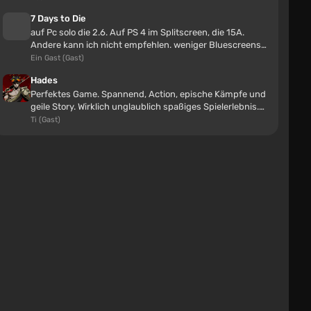
7 Days to Die
Motocross-Motorrad v1.0 (0.34.x)
auf Pc solo die 2.6. Auf PS 4 im Splitscreen, die 15A.
Andere kann ich nicht empfehlen. weniger Bluescreens
gvghfugbdujh
als Day-z und mehr Mög...
Ein Gast (Gast)
14 Stunden
Hades
man muss einfach nur lernen zu fahren, ich bin
Perfektes Game. Spannend, Action, epische Kämpfe und
selbst schon von ihm gefallen
geile Story. Wirklich unglaublich spaßiges Spielerlebnis.
Man kann das Game b...
Ti (Gast)
Wand von specvov4ik
specvov4ik
15 Stunden
Hallo, Welt!!!
Smoke aus Mortal Kombat 2
nerluts96gmail.com
16 Stunden
Sag mir, wie du das triffst, wie man es spielt, ich
schaffe es nicht auf dem Handy