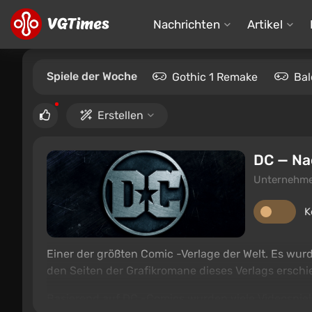
Nachrichten
Artikel
Spiele der Woche
Gothic 1 Remake
Bal
Erstellen
DC — Na
Unternehme
K
Einer der größten Comic -Verlage der Welt. Es wurd
den Seiten der Grafikromane dieses Verlags ersch
Basierend auf DC -Comics wurden viele Videospiele