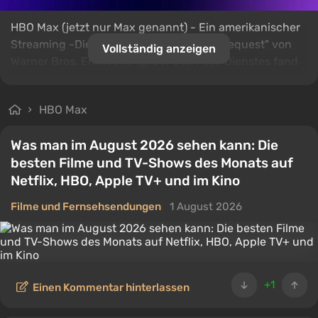
HBO Max (jetzt nur Max genannt) - Ein amerikanischer
Streaming -Dienst im Format "Video on Request" von
Vollständig anzeigen
Warner Bros. Entdeckung. Der Start des Dienstes fand
im Mai 2020 statt. Der Service basiert auf Bibliotheken
Warner Bros, Discovery Channel, HBO, CNN, Cartoon
HBO Max
Network, Adult Swim, Animal Planet, Eurosport und
verwandte Marken.
Was man im August 2026 sehen kann: Die
besten Filme und TV-Shows des Monats auf
Netflix, HBO, Apple TV+ und im Kino
Filme und Fernsehsendungen
1 August 2026
+1
Einen Kommentar hinterlassen