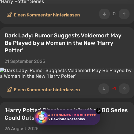
0
Einen Kommentar hinterlassen
Dark Lady: Rumor Suggests Voldemort May
Be Played by a Woman in the New 'Harry
Potter'
21 September 2025
-1
Einen Kommentar hinterlassen
'Harry Potter' Director on Why the HBO Series
×
WILLKOMMEN IM ROULETTE
Could Outshine the Films
3
Gewinne kostenlos
26 August 2025