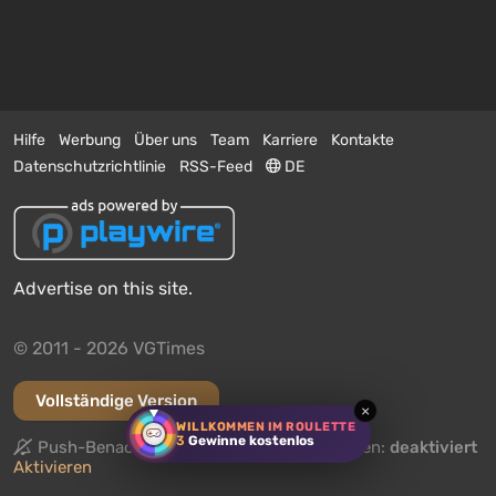
Hilfe
Werbung
Über uns
Team
Karriere
Kontakte
Datenschutzrichtlinie
RSS-Feed
DE
Advertise on this site.
© 2011 - 2026 VGTimes
Vollständige Version
×
WILLKOMMEN IM ROULETTE
3
Gewinne kostenlos
Push-Benachrichtigungen über Nachrichten:
deaktiviert
Aktivieren