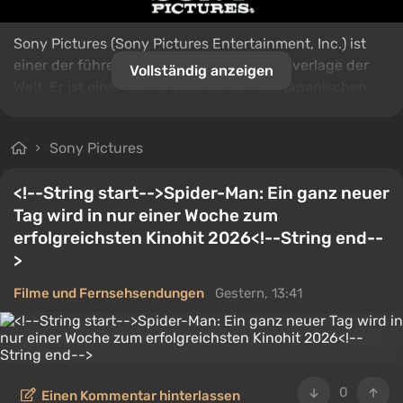
Sony Pictures (Sony Pictures Entertainment, Inc.) ist
einer der führenden Filmstudios und Filmverlage der
Vollständig anzeigen
Welt. Er ist eine Tochtergesellschaft des japanischen
Unternehmens
Sony Group Corporation
. Er engagiert
sich mit der Entwicklung, Produktion und Verteilung
Sony Pictures
von Filmen, Fernsehprogrammen, Animationsfilmen,
Dokumentarfilmen und anderen Inhalten. Das Studio
<!--String start-->Spider-Man: Ein ganz neuer
besitzt und kontrolliert viele berühmte Marken und
Tag wird in nur einer Woche zum
Franchise -Unternehmen, einschließlich
Columbia
erfolgreichsten Kinohit 2026<!--String end--
Pictures
, Tristar Pictures, Screen Edels, Sony Pictures
>
Animation und Sony Pictures Classics.
Filme und Fernsehsendungen
Gestern, 13:41
0
Einen Kommentar hinterlassen