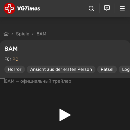
Spiele
8AM
8AM
Für
PC
Horror
Ansicht aus der ersten Person
Rätsel
Log