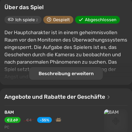
Über das Spiel
Ich spiele
Gespielt
Abgeschlossen
2
Der Hauptcharakter ist in einem geheimnisvollen
Raum vor den Monitoren des Überwachungssystems
eingesperrt. Die Aufgabe des Spielers ist es, das
Geschehen durch die Kameras zu beobachten und
nach paranormalen Phänomenen zu suchen. Das
Spiel setzt auf eine schrittweise Steigerung der
Beschreibung erweitern
Angst und nicht auf Schreckmomente.
Angebote und Rabatte der Geschäfte
8AM
€2.69
€4
-35%
PC