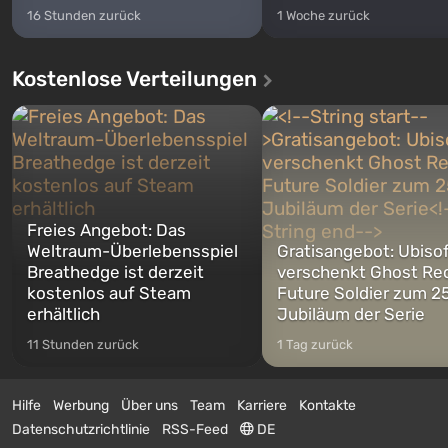
16 Stunden zurück
1 Woche zurück
Kostenlose Verteilungen
Freies Angebot: Das
Weltraum-Überlebensspiel
Gratisangebot: Ubiso
Breathedge ist derzeit
verschenkt Ghost Re
kostenlos auf Steam
Future Soldier zum 25
erhältlich
Jubiläum der Serie
11 Stunden zurück
1 Tag zurück
Hilfe
Werbung
Über uns
Team
Karriere
Kontakte
Datenschutzrichtlinie
RSS-Feed
DE