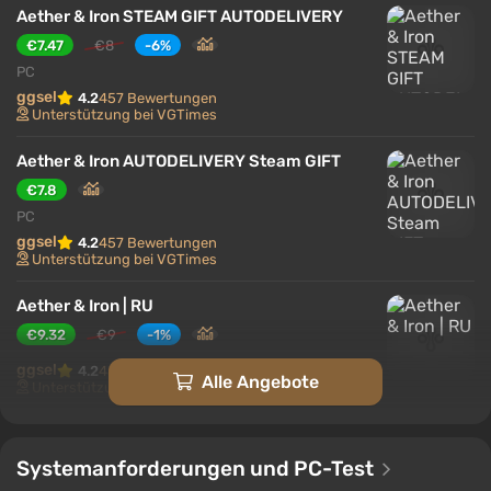
Aether & Iron STEAM GIFT AUTODELIVERY
€7.47
€8
-6%
PC
ggsel
4.2
457 Bewertungen
Unterstützung bei VGTimes
Aether & Iron AUTODELIVERY Steam GIFT
€7.8
PC
ggsel
4.2
457 Bewertungen
Unterstützung bei VGTimes
Aether & Iron | RU
€9.32
€9
-1%
ggsel
4.2
457 Bewertungen
Alle Angebote
Unterstützung bei VGTimes
Aether & Iron | STEAM AUTO-DELIVERY
€10.05
Systemanforderungen und PC-Test
PC