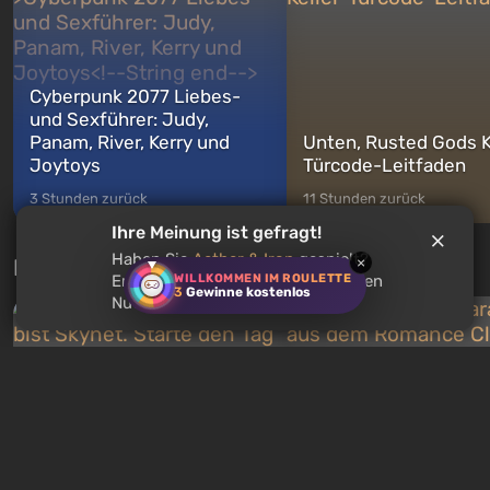
wechse...
Cyberpunk 2077 Liebes-
und Sexführer: Judy,
Panam, River, Kerry und
Unten, Rusted Gods K
Joytoys
Türcode-Leitfaden
3 Stunden zurück
11 Stunden zurück
Ihre Meinung ist gefragt!
Haben Sie
Aether & Iron
gespielt?
Neue Tests jede Woche
×
WILLKOMMEN IM ROULETTE
Empfehlen Sie dieses Spiel anderen
3
Gewinne kostenlos
Nutzern?
Quiz: Du bist Skynet. Starte
Quiz: Welcher Charakt