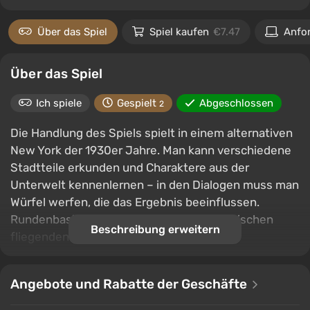
Über das Spiel
Spiel kaufen
€7.47
Anfo
Über das Spiel
Ich spiele
Gespielt
Abgeschlossen
2
Die Handlung des Spiels spielt in einem alternativen
New York der 1930er Jahre. Man kann verschiedene
Stadtteile erkunden und Charaktere aus der
Unterwelt kennenlernen – in den Dialogen muss man
Würfel werfen, die das Ergebnis beeinflussen.
Rundenbasierte Kämpfe finden in futuristischen
Beschreibung erweitern
fliegenden Autos statt.
Angebote und Rabatte der Geschäfte