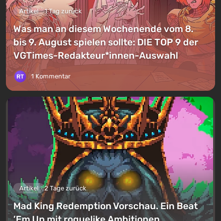
Artikel
1 Tag zurück
Was man an diesem Wochenende vom 8.
bis 9. August spielen sollte: DIE TOP 9 der
VGTimes-Redakteur*innen-Auswahl
1 Kommentar
Artikel
2 Tage zurück
Mad King Redemption Vorschau. Ein Beat
’Em Up mit roguelike Ambitionen