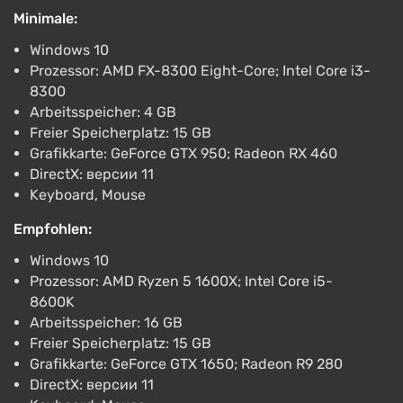
Minimale:
ggsel
4.2
457 Bewertungen
Unterstützung bei VGTimes
Windows 10
Prozessor: AMD FX-8300 Eight-Core; Intel Core i3-
Aether & Iron | steam RU/UA/KZ/CНГ
8300
€11.33
Arbeitsspeicher: 4 GB
PC
Freier Speicherplatz: 15 GB
ggsel
4.2
457 Bewertungen
Grafikkarte: GeForce GTX 950; Radeon RX 460
Unterstützung bei VGTimes
DirectX: версии 11
Keyboard, Mouse
Empfohlen:
Windows 10
Prozessor: AMD Ryzen 5 1600X; Intel Core i5-
8600K
Arbeitsspeicher: 16 GB
Freier Speicherplatz: 15 GB
Grafikkarte: GeForce GTX 1650; Radeon R9 280
DirectX: версии 11