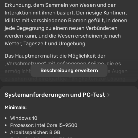
Erkundung, dem Sammeln von Wesen und der
Interaktion mit ihnen basiert. Der riesige Kontinent
Idill ist mit verschiedenen Biomen gefüllt, in denen
jede Begegnung zu einem neuen Verbündeten
werden kann, und die Wesen erscheinen je nach
Wetter, Tageszeit und Umgebung.
Das Hauptmerkmal ist die Möglichkeit der
„Verschmelzung“ mit gefangenen Aniimo, die es
Beschreibung erweitern
ermöglicht, die Welt buchstäblich durch ihre Augen
zu sehen und einzigartige Fähigkeiten zur Lösung
von Rätseln, zur Fortbewegung und zum Kämpfen zu
nutzen. Nach und nach wächst die Sammlung, die
Systemanforderungen und PC-Test
Wesen entwickeln sich weiter, und die Reise führt zu
Minimale:
neuen Städten, einschließlich einer schwebenden
Metropole, in der Wettbewerbe und Begegnungen
Windows 10
mit anderen Abenteurern stattfinden.
Prozessor: Intel Core i5-9500
Arbeitsspeicher: 8 GB