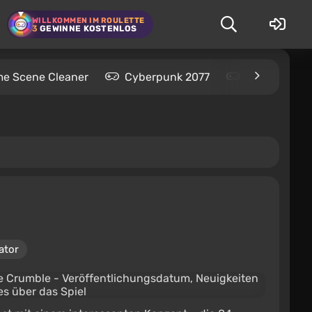
WILLKOMMEN IM ROULETTE
3
GEWINNE KOSTENLOS
me Scene Cleaner
Cyberpunk 2077
Kingdom Com
ator