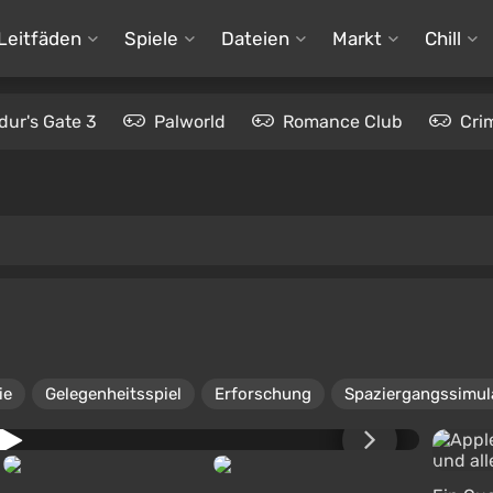
Leitfäden
Spiele
Dateien
Markt
Chill
dur's Gate 3
Palworld
Romance Club
Cri
ie
Gelegenheitsspiel
Erforschung
Spaziergangssimul