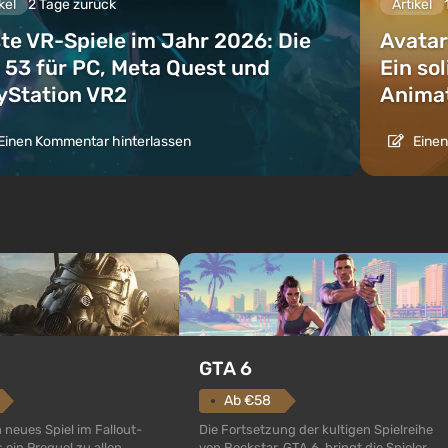
kel
2 Tage zurück
Artikel
te VR-Spiele im Jahr 2026: Die
Avatar
 53 für PC, Meta Quest und
Ein so
yStation VR2
Animat
Einen Kommentar hinterlassen
Einen
GTA 6
Ab €58
Die Fortsetzung der kultigen Spielreihe
n neues Spiel im Fallout-
von Rockstar, GTA 6, bringt die Spieler
 ein Prequel zu allen