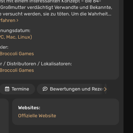
st mit einem interessanten Konzept – die 84-
e Großmutter verdächtigt Verwandte und Bekannte,
e versucht werden, sie zu töten. Um die Wahrheit...
rfahren
inungsdatum:
C, Mac, Linux)
ler:
Broccoli Games
r / Distributoren / Lokalisatoren:
Broccoli Games
Termine
Bewertungen und Rezensionen
Websites:
Offizielle Website