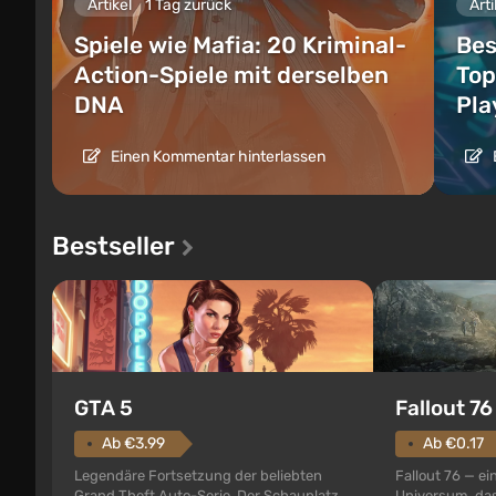
Artikel
1 Tag zurück
Arti
Spiele wie Mafia: 20 Kriminal-
Bes
Action-Spiele mit derselben
Top
DNA
Pla
Einen Kommentar hinterlassen
Bestseller
GTA 5
Fallout 76
Ab €3.99
Ab €0.17
Legendäre Fortsetzung der beliebten
Fallout 76 — ei
Grand Theft Auto-Serie. Der Schauplatz
Universum, das