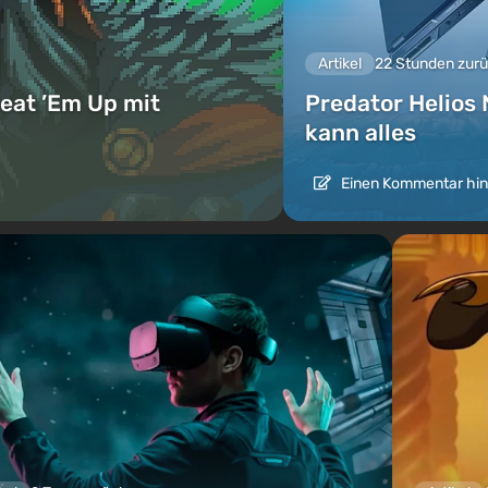
Artikel
22 Stunden zur
eat ’Em Up mit
Predator Helios 
kann alles
Einen Kommentar hin