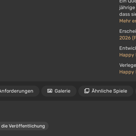
Ein Que
jährig
dass si
Mehr e
Ersche
2026 (P
Entwick
Happy 
Verlege
Happy 
Anforderungen
Galerie
Ähnliche Spiele
 die Veröffentlichung