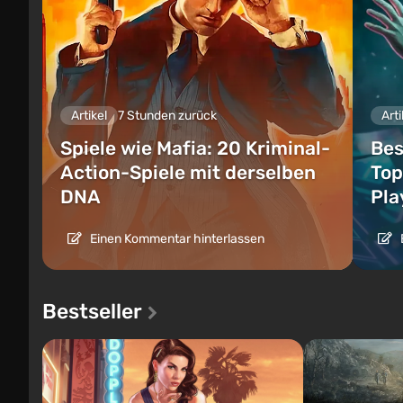
Artikel
7 Stunden zurück
Arti
Spiele wie Mafia: 20 Kriminal-
Bes
Action-Spiele mit derselben
Top
DNA
Pla
Einen Kommentar hinterlassen
Bestseller