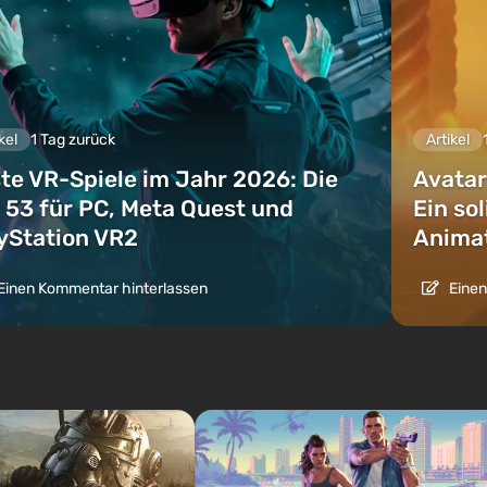
kel
1 Tag zurück
Artikel
te VR-Spiele im Jahr 2026: Die
Avatar
 53 für PC, Meta Quest und
Ein so
yStation VR2
Animat
Einen Kommentar hinterlassen
Einen