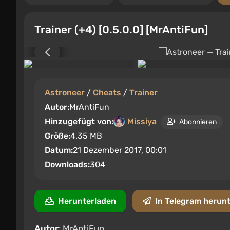
Trainer (+4) [0.5.0.0] [MrAntiFun]
Astroneer
/
Cheats
/
Trainer
Autor:
MrAntiFun
Hinzugefügt von:
Missiya
Abonnieren
Größe:
4.35 MB
Datum:
21 Dezember 2017, 00:01
Downloads:
304
Herunterladen
In Telegram herun
Autor
: MrAntiFun