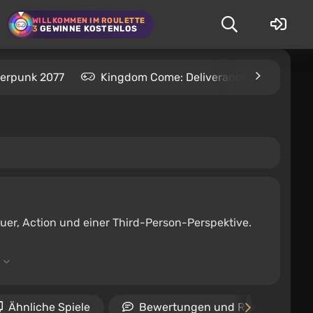
WILLKOMMEN IM ROULETTE
3
GEWINNE KOSTENLOS
erpunk 2077
Kingdom Come: Deliverance 2
S.T
uer, Action und einer Third-Person-Perspektive.
Ähnliche Spiele
Bewertungen und Rezensionen