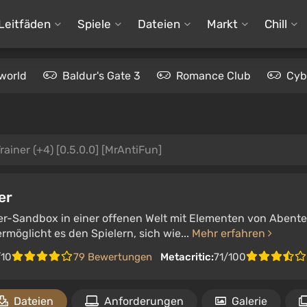
Leitfäden
Spiele
Dateien
Markt
Chill
world
Baldur's Gate 3
Romance Club
Cyb
rainer (+4) [0.5.0.0] [MrAntiFun]
er
ler-Sandbox in einer offenen Welt mit Elementen von Abente
rmöglicht es den Spielern, sich wie...
Mehr erfahren
/10
79 Bewertungen
Metacritic:
71/100
Dateien
Anforderungen
Galerie