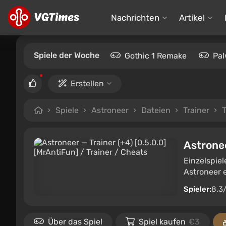
Nachrichten
Artikel
Spiele der Woche
Gothic 1 Remake
Pal
Erstellen
Spiele
Astroneer
Dateien
Trainer
T
Astrone
Einzelspie
Astroneer e
Spieler:
8.3
Über das Spiel
Spiel kaufen
€3