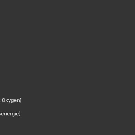
t Oxygen)
senergie)