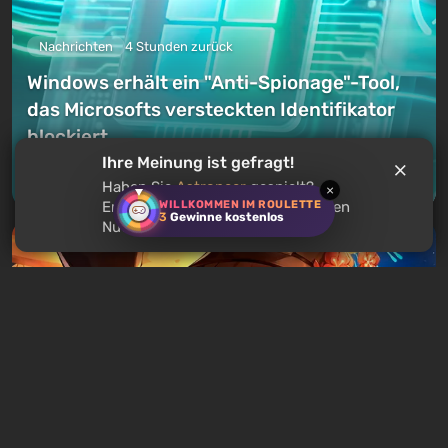
Nachrichten
4 Stunden zurück
Windows erhält ein "Anti-Spionage"-Tool,
das Microsofts versteckten Identifikator
blockiert
Ihre Meinung ist gefragt!
Einen Kommentar hinterlassen
Haben Sie
Astroneer
gespielt?
×
WILLKOMMEN IM ROULETTE
Empfehlen Sie dieses Spiel anderen
3
Gewinne kostenlos
Nutzern?
Nachrichten
6 Stunden zurück
Chinesischer Vater verklagt vier