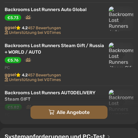
Erkunden erfordern ständige Koordination, denn ein
Fehler kann die Gruppe spalten und den Verlauf des
Backrooms Lost Runners Auto Global
Überlebens verändern.
€5.73
ggsel
4.2
457 Bewertungen
Unterstützung bei VGTimes
Backrooms Lost Runners Steam Gift / Russia
+ WORLD / AUTO
€5.76
PC
ggsel
4.2
457 Bewertungen
Unterstützung bei VGTimes
Backrooms Lost Runners AUTODELIVERY
Steam GIFT
€5.82
Alle Angebote
PC
ggsel
4.2
457 Bewertungen
Unterstützung bei VGTimes
Systemanforderungen und PC-Test