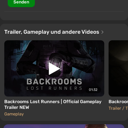
Senden
Trailer, Gameplay und andere Videos
01:32
Backrooms Lost Runners | Official Gameplay
Backroom
Trailer NEW
Trailer / 
Gameplay