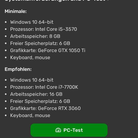
Backrooms Lost Runners STEAM GIFT
AUTODELIVERY
Minimale:
€6.21
Windows 10 64-bit
PC
Prozessor: Intel Core i5-3570
ggsel
4.2
457 Bewertungen
Arbeitsspeicher: 8 GB
Unterstützung bei VGTimes
Freier Speicherplatz: 6 GB
Steam gift Russia - Backrooms Lost Runners
Grafikkarte: GeForce GTX 1050 Ti
| AUTODELIVERY
Keyboard, mouse
€6.22
Empfohlen:
PC
ggsel
4.2
457 Bewertungen
Windows 10 64-bit
Unterstützung bei VGTimes
Prozessor: Intel Core i7-7700K
Arbeitsspeicher: 16 GB
Backrooms Lost Runners STEAM GIFT AUTO
Freier Speicherplatz: 6 GB
RU+World
Grafikkarte: GeForce RTX 3060
€6.5
Keyboard, mouse
PC
ggsel
4.2
457 Bewertungen
PC-Test
Unterstützung bei VGTimes