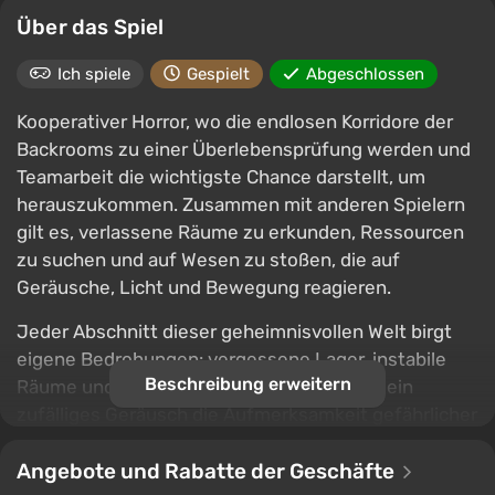
Über das Spiel
Ich spiele
Gespielt
Abgeschlossen
Kooperativer Horror, wo die endlosen Korridore der
Backrooms zu einer Überlebensprüfung werden und
Teamarbeit die wichtigste Chance darstellt, um
herauszukommen. Zusammen mit anderen Spielern
gilt es, verlassene Räume zu erkunden, Ressourcen
zu suchen und auf Wesen zu stoßen, die auf
Geräusche, Licht und Bewegung reagieren.
Jeder Abschnitt dieser geheimnisvollen Welt birgt
eigene Bedrohungen: vergessene Lager, instabile
Beschreibung erweitern
Räume und dunkle Durchgänge, wo selbst ein
zufälliges Geräusch die Aufmerksamkeit gefährlicher
Entitäten auf sich ziehen kann. Das Lösen von
Rätseln, die Verteilung von Vorräten und vorsichtiges
Angebote und Rabatte der Geschäfte