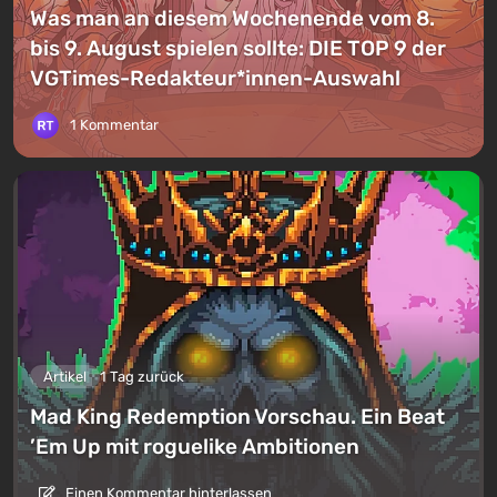
Was man an diesem Wochenende vom 8.
bis 9. August spielen sollte: DIE TOP 9 der
VGTimes-Redakteur*innen-Auswahl
1 Kommentar
Artikel
1 Tag zurück
Mad King Redemption Vorschau. Ein Beat
’Em Up mit roguelike Ambitionen
Einen Kommentar hinterlassen