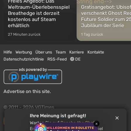
Freies Angebot: Das
Weltraum-Überlebensspiel
Gratisangebot: Ubiso
Breathedge ist derzeit
verschenkt Ghost Re
kostenlos auf Steam
Future Soldier zum 25
erhältlich
Jubiläum der Serie
27 Minuten zurück
1 Tag zurück
Hilfe
Werbung
Über uns
Team
Karriere
Kontakte
Datenschutzrichtlinie
RSS-Feed
DE
Advertise on this site.
© 2011 - 2026 VGTimes
Ihre Meinung ist gefragt!
Vollständige Version
Warten Sie auf
Bancho the Chef
?
×
WILLKOMMEN IM ROULETTE
Erzählen Sie, was Sie über das Spiel