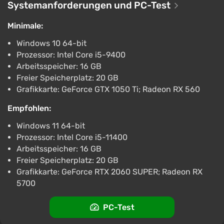
zu einem der besten Meister seines Fachs machen
Systemanforderungen und PC-Test
werden.
Minimale:
Windows 10 64-bit
Prozessor: Intel Core i5-9400
Arbeitsspeicher: 16 GB
Freier Speicherplatz: 20 GB
Grafikkarte: GeForce GTX 1050 Ti; Radeon RX 560
Empfohlen:
Windows 11 64-bit
Prozessor: Intel Core i5-11400
Arbeitsspeicher: 16 GB
Freier Speicherplatz: 20 GB
Grafikkarte: GeForce RTX 2060 SUPER; Radeon RX
5700
PC-Test