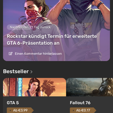
Nachrichten
1 Tag zurück
Rockstar kündigt Termin für erweiterte
GTA 6-Präsentation an
Einen Kommentar hinterlassen
Bestseller
GTA 5
Fallout 76
Ab €3.99
Ab €0.17