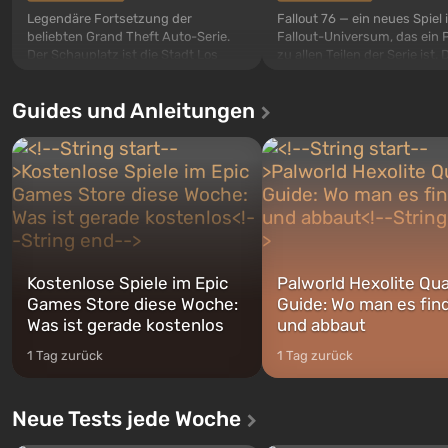
Legendäre Fortsetzung der
Fallout 76 — ein neues Spiel
beliebten Grand Theft Auto-Serie.
Fallout-Universum, das ein 
Der Schauplatz ist die Stadt Los
zu allen Teilen der Serie ist. 
Santos, die bereits in Grand Theft
Ereignisse beginnen im Vaul
Auto: San Andreas beliebt war. Zum
dem ersten unter den gebau
Guides und Anleitungen
ersten Mal erzählt das Spiel die
sollte laut den Plänen der Va
Geschichte von gleich drei
Spezialisten das erste sein, 
Charakteren: Michael, Trevor und
nach dem Abwurf von Ato
Franklin, zwischen denen Sie
auf Amerika geöffnet wird. De
jederzeit...
Kostenlose Spiele im Epic
Palworld Hexolite Qua
Games Store diese Woche:
Guide: Wo man es fin
Was ist gerade kostenlos
und abbaut
1 Tag zurück
1 Tag zurück
Neue Tests jede Woche