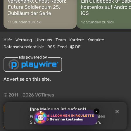
verschenkt Ghost Recon:
Ein Guidebook of Bab
Future Soldier zum 25.
kostenlos auf Androi
Jubiläum der Serie
iOS
11 Stunden zurück
12 Stunden zurück
Hilfe
Werbung
Über uns
Team
Karriere
Kontakte
Datenschutzrichtlinie
RSS-Feed
DE
Advertise on this site.
© 2011 - 2026 VGTimes
Vollständige Version
Ihre Meinung ist gefragt!
×
WILLKOMMEN IM ROULETTE
Warten Sie auf
Battle Aces
? Erzählen
3
Gewinne kostenlos
Push-Benachrichtigungen über Nachrichten:
deaktiviert
Sie, was Sie über das Spiel denken.
Aktivieren