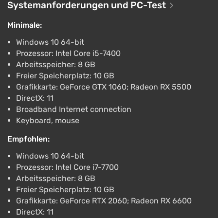
spielen. Vor jedem Gefecht kann man sein eigenes
Systemanforderungen und PC-Test
Deck von Einheiten anpassen und verschiedene
Minimale:
taktische Kombinationen für Angriff, Verteidigung
und Territoriumseroberung erstellen. Das Spiel legt
Windows 10 64-bit
Wert auf Geschwindigkeit, strategisches Denken
Prozessor: Intel Core i5-7400
Arbeitsspeicher: 8 GB
und spannende Zusammenstöße und vereint eine
Freier Speicherplatz: 10 GB
futuristische Atmosphäre mit großangelegten
Grafikkarte: GeForce GTX 1060; Radeon RX 5500
Kämpfen um die Zukunft der menschlichen
DirectX: 11
Zivilisation.
Broadband Internet connection
Keyboard, mouse
Empfohlen:
Windows 10 64-bit
Prozessor: Intel Core i7-7700
Arbeitsspeicher: 8 GB
Freier Speicherplatz: 10 GB
Grafikkarte: GeForce RTX 2060; Radeon RX 6600
DirectX: 11