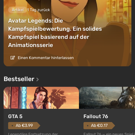
Artikel
1 Tag zurück
Avatar Legends: Die
Kampfspielbewertung. Ein solides
Kampfspiel basierend auf der
Animationsserie
Einen Kommentar hinterlassen
Bestseller
GTA 5
Fallout 76
Ab €3.99
Ab €0.17
Legendäre Fortsetzung der
Fallout 76 — ein neues Spiel