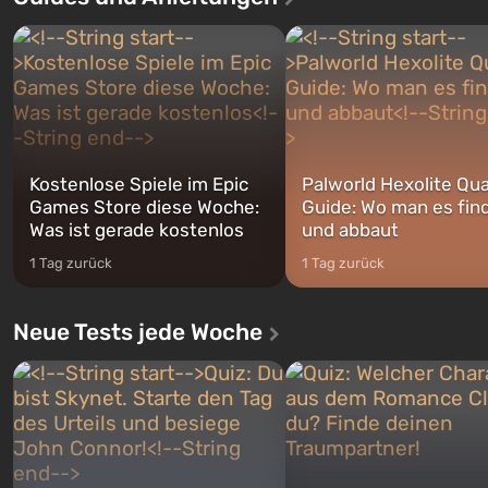
Geschichte von gleich drei
Spezialisten das erste sein, 
Charakteren: Michael, Trevor und
nach dem Abwurf von Ato
Franklin, zwischen denen Sie
auf Amerika geöffnet wird. De
jederzeit...
Kostenlose Spiele im Epic
Palworld Hexolite Qua
Games Store diese Woche:
Guide: Wo man es fin
Was ist gerade kostenlos
und abbaut
1 Tag zurück
1 Tag zurück
Neue Tests jede Woche