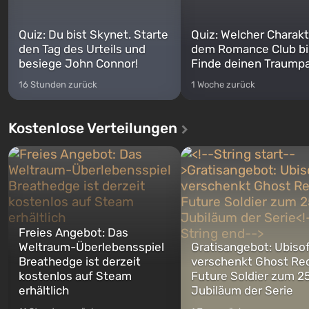
Quiz: Du bist Skynet. Starte
Quiz: Welcher Charakt
den Tag des Urteils und
dem Romance Club bi
besiege John Connor!
Finde deinen Traumpa
16 Stunden zurück
1 Woche zurück
Kostenlose Verteilungen
Freies Angebot: Das
Weltraum-Überlebensspiel
Gratisangebot: Ubiso
Breathedge ist derzeit
verschenkt Ghost Re
kostenlos auf Steam
Future Soldier zum 25
erhältlich
Jubiläum der Serie