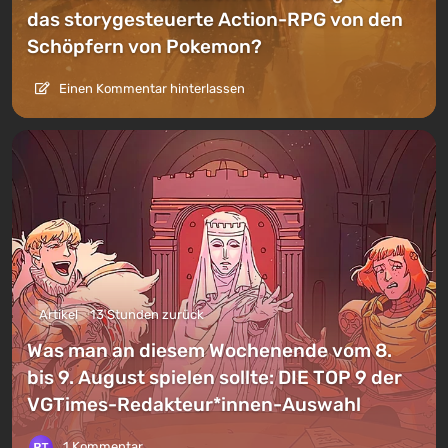
das storygesteuerte Action-RPG von den
Schöpfern von Pokemon?
Einen Kommentar hinterlassen
Artikel
13 Stunden zurück
Was man an diesem Wochenende vom 8.
bis 9. August spielen sollte: DIE TOP 9 der
VGTimes-Redakteur*innen-Auswahl
1 Kommentar