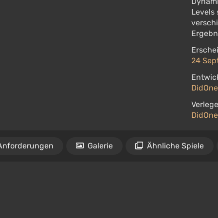
Dynamis
Levels
versch
Ergebni
Ersche
24 Sep
Entwick
DidOn
Verlege
DidOn
Anforderungen
Galerie
Ähnliche Spiele