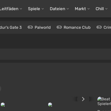
Leitfäden
Spiele
Dateien
Markt
Chill
dur's Gate 3
Palworld
Romance Club
Cri