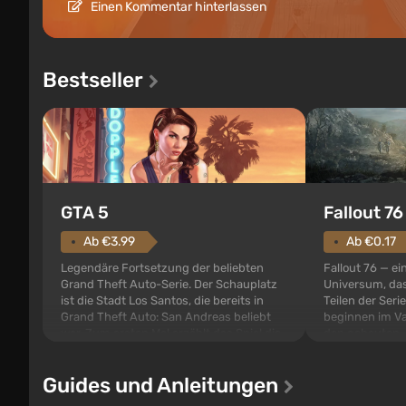
Einen Kommentar hinterlassen
Bestseller
GTA 5
Fallout 76
Ab €3.99
Ab €0.17
Legendäre Fortsetzung der beliebten
Fallout 76 — ei
Grand Theft Auto-Serie. Der Schauplatz
Universum, das
ist die Stadt Los Santos, die bereits in
Teilen der Serie
Grand Theft Auto: San Andreas beliebt
beginnen im Va
war. Zum ersten Mal erzählt das Spiel die
den gebauten. E
Geschichte von gleich drei Charakteren:
der Vault-Tec-S
Michael, Trevor und Franklin, zwischen
das nach dem
Guides und Anleitungen
denen Sie jederzeit...
auf Amerika geö