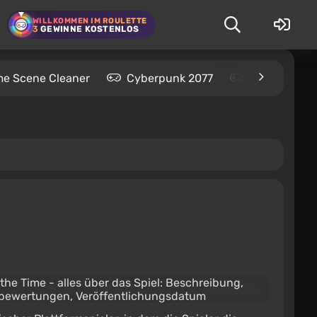
WILLKOMMEN IM ROULETTE
3
GEWINNE KOSTENLOS
me Scene Cleaner
Cyberpunk 2077
Kingdom Com