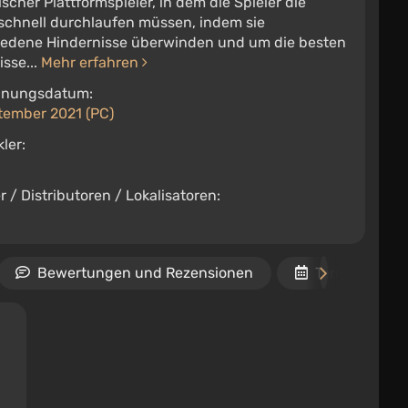
cher Plattformspieler, in dem die Spieler die
 schnell durchlaufen müssen, indem sie
iedene Hindernisse überwinden und um die besten
sse...
Mehr erfahren
inungsdatum:
tember 2021 (PC)
ler:
e
r / Distributoren / Lokalisatoren:
e
Bewertungen und Rezensionen
Termine