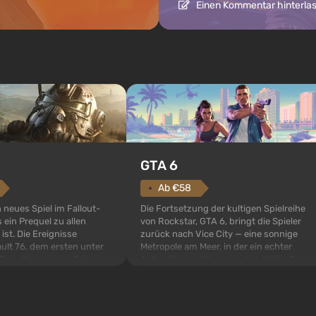
Einen Kommentar hinterla
GTA 6
Ab €58
Die Fortsetzung der kultigen Spielreihe
n neues Spiel im Fallout-
von Rockstar, GTA 6, bringt die Spieler
 ein Prequel zu allen
zurück nach Vice City — eine sonnige
 ist. Die Ereignisse
Metropole am Meer, in der ein echter
ult 76, dem ersten unter
Actionfilm im Stil der besten Mafia-Filme
s sollte laut den Plänen
spielt. Im Mittelpunkt stehen Lucia und
pezialisten das erste sein,
Jason — ein Verbrecherpaar, das in
 Abwurf von Atombomben
ernsthafte Schwierigkeiten g...
ffnet wird. De...