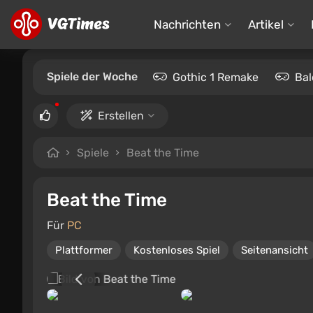
Nachrichten
Artikel
Spiele der Woche
Gothic 1 Remake
Bal
Erstellen
Spiele
Beat the Time
Beat the Time
Für
PC
Plattformer
Kostenloses Spiel
Seitenansicht