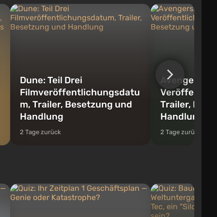
Dune: Teil Drei
Avengers: D
Filmveröffentlichungsdatu
Veröffentli
m, Trailer, Besetzung und
Trailer, Bes
Handlung
Handlung
2 Tage zurück
2 Tage zurück