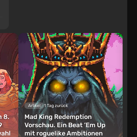
Artikel
1 Tag zurück
 8.
Mad King Redemption
9
Vorschau. Ein Beat ’Em Up
wahl
mit roguelike Ambitionen