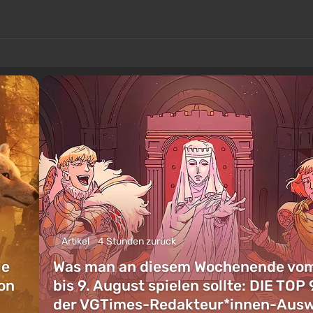
Artikel
4 Stunden zurück
ie
Was man an diesem Wochenende vom
on
bis 9. August spielen sollte: DIE TOP 
der VGTimes-Redakteur*innen-Aus