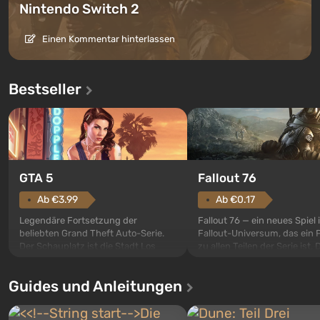
Nintendo Switch 2
Einen Kommentar hinterlassen
Bestseller
GTA 5
Fallout 76
Ab €3.99
Ab €0.17
Legendäre Fortsetzung der
Fallout 76 — ein neues Spiel
beliebten Grand Theft Auto-Serie.
Fallout-Universum, das ein 
Der Schauplatz ist die Stadt Los
zu allen Teilen der Serie ist. 
Santos, die bereits in Grand Theft
Ereignisse beginnen im Vaul
Auto: San Andreas beliebt war. Zum
dem ersten unter den gebau
Guides und Anleitungen
ersten Mal erzählt das Spiel die
sollte laut den Plänen der Va
Geschichte von gleich drei
Spezialisten das erste sein, 
Charakteren: Michael, Trevor und
nach dem Abwurf von Ato