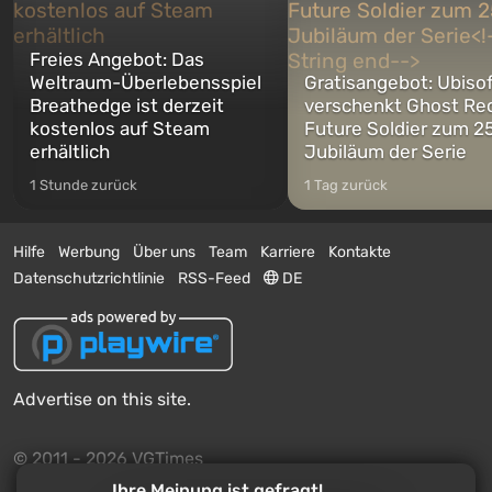
Freies Angebot: Das
Weltraum-Überlebensspiel
Gratisangebot: Ubiso
Breathedge ist derzeit
verschenkt Ghost Re
kostenlos auf Steam
Future Soldier zum 25
erhältlich
Jubiläum der Serie
1 Stunde zurück
1 Tag zurück
Hilfe
Werbung
Über uns
Team
Karriere
Kontakte
Datenschutzrichtlinie
RSS-Feed
DE
Advertise on this site.
© 2011 - 2026 VGTimes
Ihre Meinung ist gefragt!