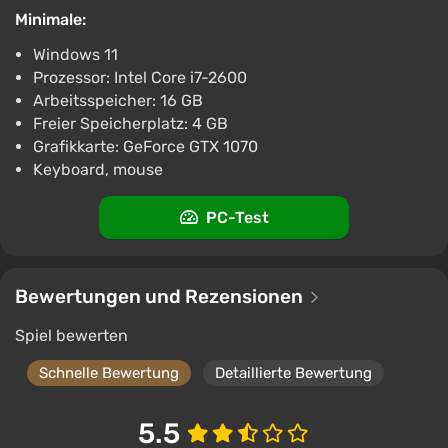
Details der Umgebung und die schrittweise
Minimale:
Verknüpfung von Fakten, was ein spannendes
Gefühl der Ungewissheit erzeugt. Die realistische
Windows 11
Präsentation und das langsame Tempo verstärken
Prozessor: Intel Core i7-2600
Arbeitsspeicher: 16 GB
die Atmosphäre und verwandeln die Erkundung des
Freier Speicherplatz: 4 GB
Schiffs in ein Eintauchen in ein düsteres Geheimnis,
Grafikkarte: GeForce GTX 1070
bei dem jede Entdeckung das Rätsel nur vertieft.
Keyboard, mouse
PC-Test
Bewertungen und Rezensionen
Spiel bewerten
Schnelle Bewertung
Detaillierte Bewertung
5.5