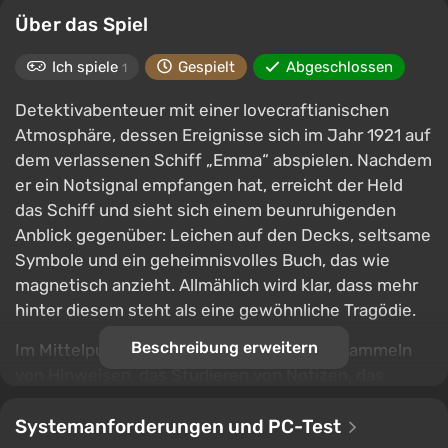
Über das Spiel
Ich spiele
Gespielt
Abgeschlossen
1
Detektivabenteuer mit einer lovecraftianischen
Atmosphäre, dessen Ereignisse sich im Jahr 1921 auf
dem verlassenen Schiff „Emma“ abspielen. Nachdem
er ein Notsignal empfangen hat, erreicht der Held
das Schiff und sieht sich einem beunruhigenden
Anblick gegenüber: Leichen auf den Decks, seltsame
Symbole und ein geheimnisvolles Buch, das wie
magnetisch anzieht. Allmählich wird klar, dass mehr
hinter diesem steht als eine gewöhnliche Tragödie.
Beschreibung erweitern
Im Mittelpunkt des Gameplays steht das Sammeln
von Hinweisen, das Studieren von Notizen, das
Lösen von Rätseln und die logische Analyse des
Geschehens. Die Geschichte entfaltet sich durch die
Systemanforderungen und PC-Test