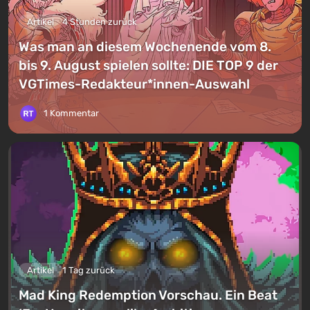
Artikel
4 Stunden zurück
Was man an diesem Wochenende vom 8.
bis 9. August spielen sollte: DIE TOP 9 der
VGTimes-Redakteur*innen-Auswahl
1 Kommentar
Artikel
1 Tag zurück
Mad King Redemption Vorschau. Ein Beat