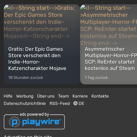
Gratis: Der Epic Games
Asymmetrischer
Store verschenkt den
Multiplayer-Horror-F
Indie-Horror-
SCP: ReEnter startet
Katzencharakter Mojave
kostenlos auf Steam
18 Stunden zurück
1 Tag zurück
Hilfe
Werbung
Über uns
Team
Karriere
Kontakte
Datenschutzrichtlinie
RSS-Feed
DE