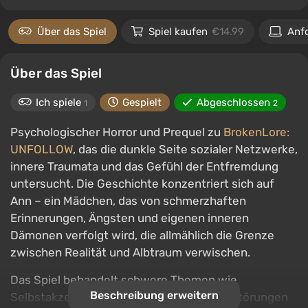
Über das Spiel
Spiel kaufen
€14.99
Anf
Über das Spiel
Ich spiele
Gespielt
Abgeschlossen
1
2
Psychologischer Horror und Prequel zu
BrokenLore:
UNFOLLOW
, das die dunkle Seite sozialer Netzwerke,
innere Traumata und das Gefühl der Entfremdung
untersucht. Die Geschichte konzentriert sich auf
Ann – ein Mädchen, das von schmerzhaften
Erinnerungen, Ängsten und eigenen inneren
Dämonen verfolgt wird, die allmählich die Grenze
zwischen Realität und Albtraum verwischen.
Das Spiel behandelt schwere Themen wie
Beschreibung erweitern
Selbstakzeptanz, Dysmorphophobie, Essstörungen