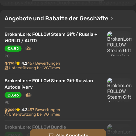
und psychologischen Druck von außen. Beziehungen
zur Mutter, Mobbing durch Gleichaltrige und ein
ständiges Gefühl der Unzulänglichkeit bilden die
Angebote und Rabatte der Geschäfte
Grundlage für eine spannungsgeladene Erzählung,
die von einer besorgniserregenden Atmosphäre und
BrokenLore: FOLLOW Steam Gift / Russia +
unerwarteten Wendungen geprägt ist.
WORLD / AUTO
€6.82
PC
ggsel
4.2
457 Bewertungen
Unterstützung bei VGTimes
BrokenLore: FOLLOW Steam Gift Russian
Autodelivery
€8.46
PC
ggsel
4.2
457 Bewertungen
Unterstützung bei VGTimes
BrokenLore: FOLLOW Bundle
Alle Angebote
€14.99