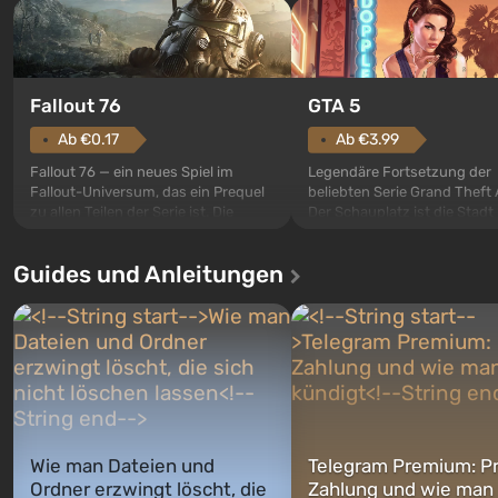
GTA 5
Fallout 76
Ab €3.99
Ab €0.17
Legendäre Fortsetzung der
Fallout 76 — ein neues Spiel im
beliebten Serie Grand Theft 
Fallout-Universum, das ein Prequel
Der Schauplatz ist die Stadt
zu allen Teilen der Serie ist. Die
Santos, die bereits in Grand
Ereignisse beginnen im Vault 76,
Auto: San Andreas beliebt w
dem ersten unter den gebauten. Es
Guides und Anleitungen
ersten Mal erzählt das Spiel 
sollte laut den Plänen der Vault-Tec-
Geschichte von drei Charakt
Spezialisten das erste sein, das
Michael, Trevor und Franklin,
nach dem Abwurf von Atombomben
zwischen denen Sie jederzei
auf Amerika geöffnet wird. De...
wechse...
Wie man Dateien und
Telegram Premium: Pr
Ordner erzwingt löscht, die
Zahlung und wie man