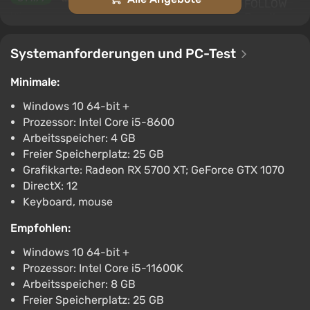
PC
Steam
2.9
Systemanforderungen und PC-Test
BrokenLore: FOLLOW
€14.99
Minimale:
PC
Windows 10 64-bit +
Steam
2.9
Prozessor: Intel Core i5-8600
Arbeitsspeicher: 4 GB
KEY BrokenLore FOLLOW XBOX, Handheld,
Freier Speicherplatz: 25 GB
PC(no steam) code
Grafikkarte: Radeon RX 5700 XT; GeForce GTX 1070
€16.42
DirectX: 12
PC
Keyboard, mouse
ggsel
4.2
457 Bewertungen
Unterstützung bei VGTimes
Empfohlen:
BrokenLore: FOLLOW (PS5)
Windows 10 64-bit +
€16.99
Prozessor: Intel Core i5-11600K
PlayStation 5
Arbeitsspeicher: 8 GB
PS Store
Freier Speicherplatz: 25 GB
1.6