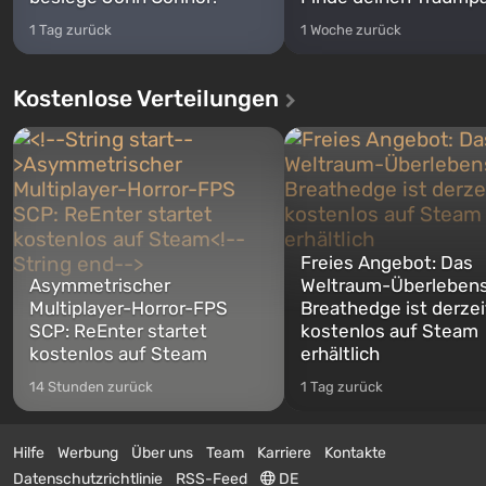
1 Tag zurück
1 Woche zurück
Kostenlose Verteilungen
Freies Angebot: Das
Asymmetrischer
Weltraum-Überlebens
Multiplayer-Horror-FPS
Breathedge ist derzei
SCP: ReEnter startet
kostenlos auf Steam
kostenlos auf Steam
erhältlich
14 Stunden zurück
1 Tag zurück
Hilfe
Werbung
Über uns
Team
Karriere
Kontakte
Datenschutzrichtlinie
RSS-Feed
DE