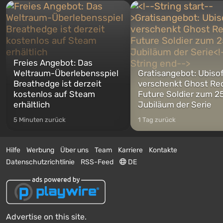
Freies Angebot: Das
Weltraum-Überlebensspiel
Gratisangebot: Ubiso
Breathedge ist derzeit
verschenkt Ghost Re
kostenlos auf Steam
Future Soldier zum 25
erhältlich
Jubiläum der Serie
5 Minuten zurück
1 Tag zurück
Hilfe
Werbung
Über uns
Team
Karriere
Kontakte
Datenschutzrichtlinie
RSS-Feed
DE
Advertise on this site.