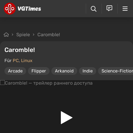
Spiele
Caromble!
Caromble!
Für
PC
,
Linux
Arcade
Flipper
Arkanoid
Indie
Science-Fictio