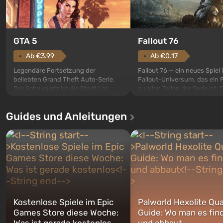
GTA 5
Fallout 76
Ab €3.99
Ab €0.17
Legendäre Fortsetzung der
Fallout 76 — ein neues Spiel
beliebten Grand Theft Auto-Serie.
Fallout-Universum, das ein 
Der Schauplatz ist die Stadt Los
zu allen Teilen der Serie ist. 
Santos, die bereits in Grand Theft
Ereignisse beginnen im Vaul
Auto: San Andreas beliebt war. Zum
dem ersten unter den gebau
Guides und Anleitungen
ersten Mal erzählt das Spiel die
sollte laut den Plänen der Va
Geschichte von gleich drei
Spezialisten das erste sein, 
Charakteren: Michael, Trevor und
nach dem Abwurf von Ato
Franklin, zwischen denen Sie
auf Amerika geöffnet wird. De
jederzeit...
Kostenlose Spiele im Epic
Palworld Hexolite Qua
Games Store diese Woche:
Guide: Wo man es fin
Was ist gerade kostenlos
und abbaut