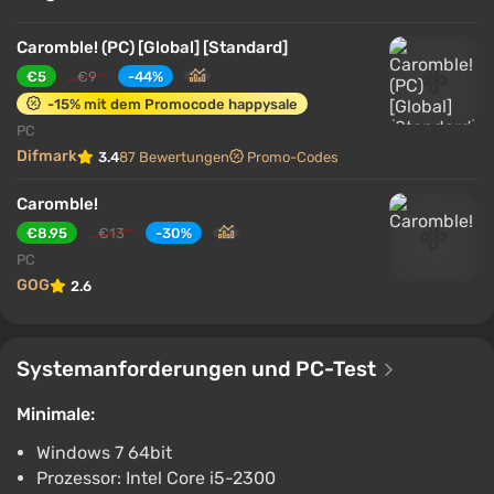
Caromble! (PC) [Global] [Standard]
€5
€9
-44%
-15% mit dem Promocode happysale
PC
Difmark
3.4
87 Bewertungen
Promo-Codes
Caromble!
€8.95
€13
-30%
PC
GOG
2.6
Systemanforderungen und PC-Test
Minimale:
Windows 7 64bit
Prozessor: Intel Core i5-2300