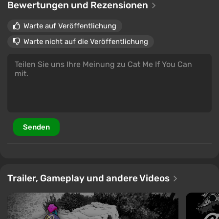
die lebhaften Locations und das leichte Gefühl der
Bewertungen und Rezensionen
Entdeckung schaffen ein entspannendes Abenteuer,
Warte auf Veröffentlichung
das von Neugier und Charme erfüllt ist.
Warte nicht auf die Veröffentlichung
Senden
Trailer, Gameplay und andere Videos