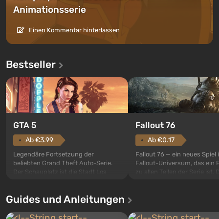
Animationsserie
Einen Kommentar hinterlassen
Bestseller
GTA 5
Fallout 76
Ab €3.99
Ab €0.17
Legendäre Fortsetzung der
Fallout 76 — ein neues Spiel
beliebten Grand Theft Auto-Serie.
Fallout-Universum, das ein 
Der Schauplatz ist die Stadt Los
zu allen Teilen der Serie ist. 
Santos, die bereits in Grand Theft
Ereignisse beginnen im Vaul
Auto: San Andreas beliebt war. Zum
dem ersten unter den gebau
Guides und Anleitungen
ersten Mal erzählt das Spiel die
sollte laut den Plänen der Va
Geschichte von gleich drei
Spezialisten das erste sein, 
Charakteren: Michael, Trevor und
nach dem Abwurf von Ato