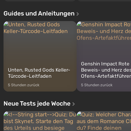
Santos, die bereits in Grand Theft
Ereignisse beginnen im Vaul
Auto: San Andreas beliebt war. Zum
dem ersten unter den gebau
Guides und Anleitungen
ersten Mal erzählt das Spiel die
sollte laut den Plänen der Va
Geschichte von drei Charakteren:
Spezialisten das erste sein, 
Michael, Trevor und Franklin,
nach dem Abwurf von Ato
zwischen denen Sie jederzeit
auf Amerika geöffnet wird. De
wechse...
Genshin Impact Rote
Unten, Rusted Gods Keller-
Beweis- und Herz de
Türcode-Leitfaden
Ofens-Artefaktführer
5 Stunden zurück
5 Stunden zurück
Neue Tests jede Woche