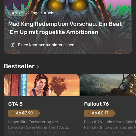
Artikel
2 Tage zurück
Mad King Redemption Vorschau. Ein Beat
’Em Up mit roguelike Ambitionen
Einen Kommentar hinterlassen
Bestseller
GTA 5
Fallout 76
Ab €3.99
Ab €0.17
Legendäre Fortsetzung der
Fallout 76 — ein neues Spiel
beliebten Serie Grand Theft Auto.
Fallout-Universum, das ein 
Der Schauplatz ist die Stadt Los
zu allen Teilen der Serie ist. 