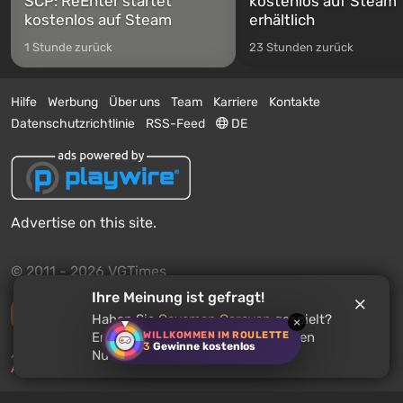
SCP: ReEnter startet
kostenlos auf Steam
kostenlos auf Steam
erhältlich
1 Stunde zurück
23 Stunden zurück
Hilfe
Werbung
Über uns
Team
Karriere
Kontakte
Datenschutzrichtlinie
RSS-Feed
DE
Advertise on this site.
© 2011 - 2026 VGTimes
Ihre Meinung ist gefragt!
Vollständige Version
Haben Sie
Caveman Caravan
gespielt?
×
WILLKOMMEN IM ROULETTE
Empfehlen Sie dieses Spiel anderen
3
Gewinne kostenlos
Push-Benachrichtigungen über Nachrichten:
deaktiviert
Nutzern?
Aktivieren