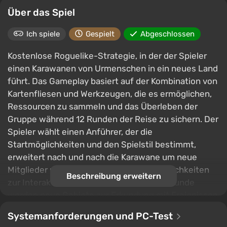
Über das Spiel
Ich spiele
Gespielt
Abgeschlossen
Kostenlose Roguelike-Strategie, in der der Spieler
einen Karawanen von Urmenschen in ein neues Land
führt. Das Gameplay basiert auf der Kombination von
Kartenfliesen und Werkzeugen, die es ermöglichen,
Ressourcen zu sammeln und das Überleben der
Gruppe während 12 Runden der Reise zu sichern. Der
Spieler wählt einen Anführer, der die
Startmöglichkeiten und den Spielstil bestimmt,
erweitert nach und nach die Karawane um neue
Mitglieder und entdeckt zusätzliche Möglichkeiten
Beschreibung erweitern
zur Interaktion mit der Karte. Nach jeder Runde
werden neue Gebiete zur Erkundung mit Ereignissen
und Effekten freigeschaltet, und die Bedingungen
Systemanforderungen und PC-Test
werden durch saisonale Herausforderungen