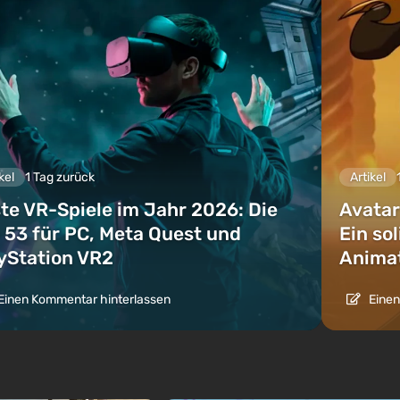
kel
1 Tag zurück
Artikel
te VR-Spiele im Jahr 2026: Die
Avatar
 53 für PC, Meta Quest und
Ein so
yStation VR2
Animat
Einen Kommentar hinterlassen
Einen