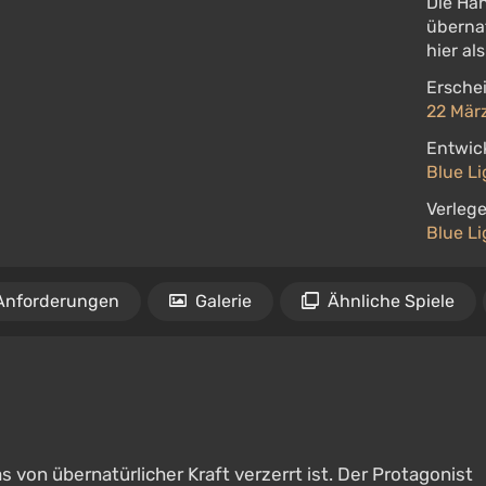
Die Han
übernat
hier al
Ersche
22 Mär
Entwick
Blue Li
Verlege
Blue Li
Anforderungen
Galerie
Ähnliche Spiele
s von übernatürlicher Kraft verzerrt ist. Der Protagonist