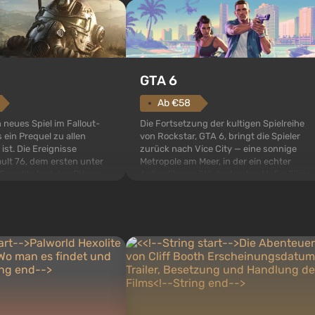
GTA 6
Ab €58
Die Fortsetzung der kultigen Spielreihe
n neues Spiel im Fallout-
von Rockstar, GTA 6, bringt die Spieler
 ein Prequel zu allen
zurück nach Vice City — eine sonnige
 ist. Die Ereignisse
Metropole am Meer, in der ein echter
ult 76, dem ersten unter
Actionfilm im Stil der besten Mafia-Filme
s sollte laut den Plänen
spielt. Im Mittelpunkt stehen Lucia und
pezialisten das erste sein,
Jason — ein Verbrecherpaar, das in
 Abwurf von Atombomben
ernsthafte Schwierigkeiten g...
ffnet wird. De...