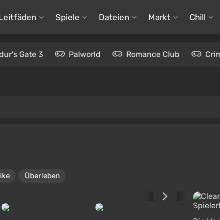
Leitfäden
Spiele
Dateien
Markt
Chill
dur's Gate 3
Palworld
Romance Club
Cri
ike
Überleben