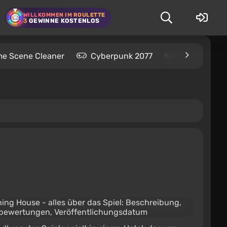
WILLKOMMEN IM ROULETTE
3
GEWINNE KOSTENLOS
me Scene Cleaner
Cyberpunk 2077
Kingdom Com