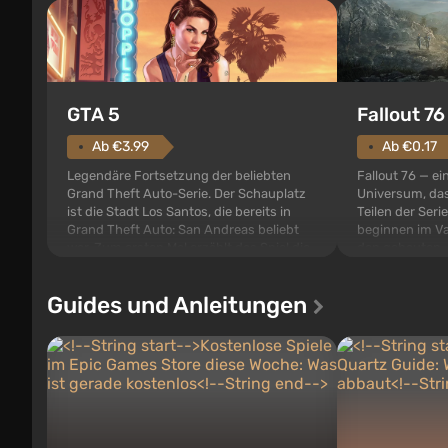
GTA 5
Fallout 76
Ab €3.99
Ab €0.17
Legendäre Fortsetzung der beliebten
Fallout 76 — ei
Grand Theft Auto-Serie. Der Schauplatz
Universum, das
ist die Stadt Los Santos, die bereits in
Teilen der Serie
Grand Theft Auto: San Andreas beliebt
beginnen im Va
war. Zum ersten Mal erzählt das Spiel die
den gebauten. E
Geschichte von gleich drei Charakteren:
der Vault-Tec-S
Michael, Trevor und Franklin, zwischen
das nach dem
Guides und Anleitungen
denen Sie jederzeit...
auf Amerika geö