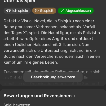
Über das Spiel
Ich spiele
Gespielt
Abgeschlossen
Detektiv-Visual-Novel, die in Shinjuku nach einer
Reihe grausamer Verbrechen, bekannt als „Vorfall
des Tages X“, spielt. Die Hauptfigur, die als Polizistin
arbeitet, wird Opfer eines Angriffs und entdeckt
einen tödlichen Halsband mit Gift an sich. Nun
verwandelt sich die Untersuchung nicht nur in die
Suche nach den Verbrechern, sondern auch in einen
Kampf um ihr eigenes Leben.
Zusammen mit ehemaligen Polizeibeamten, die sich
Beschreibung erweitern
als Detektivagentur tarnen, kommt die Heldin
allmählich der Organisation Adonis auf die Spur und
vertieft sich immer mehr in die komplizierte
Verschwörung. Die Geschichte kombiniert
Bewertungen und Rezensionen
Ermittlungen, spannende Dialoge und romantische
Spiel bewerten