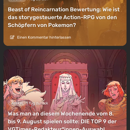
Beast of Reincarnation Bewertung: Wie ist
das storygesteuerte Action-RPG von den
Schöpfern von Pokemon?
Einen Kommentar hinterlassen
Artikel
1 Tag zurück
Was man an diesem Wochenende vom 8.
bis 9. August spielen sollte: DIE TOP 9 der
VGTimes-Redakteur*innen-Auswahl