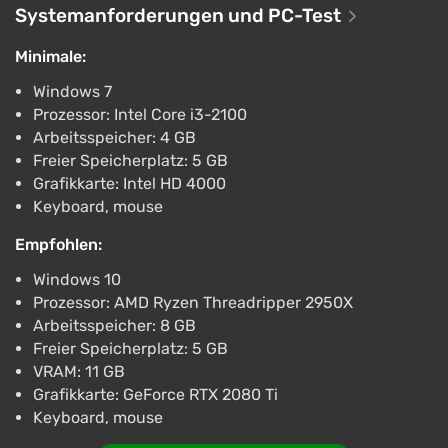
Systemanforderungen und PC-Test
€15.64
Xbox Series X/S
Minimale:
ggsel
4.2
457 Bewertungen
Unterstützung bei VGTimes
Windows 7
Prozessor: Intel Core i3-2100
Arbeitsspeicher: 4 GB
Freier Speicherplatz: 5 GB
Grafikkarte: Intel HD 4000
Keyboard, mouse
Empfohlen:
Windows 10
Prozessor: AMD Ryzen Threadripper 2950X
Arbeitsspeicher: 8 GB
Freier Speicherplatz: 5 GB
VRAM: 11 GB
Grafikkarte: GeForce RTX 2080 Ti
Keyboard, mouse