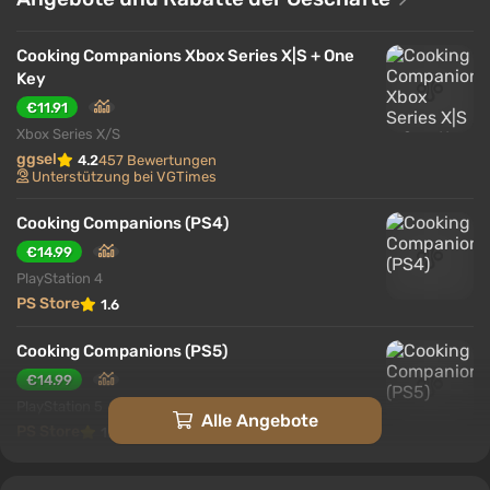
Gespräche und Alltagsszenen in eine Quelle
psychologischer Spannung. Die Entscheidungen
Cooking Companions Xbox Series X|S + One
beeinflussen die Beziehungen zwischen den
Key
Charakteren und die Entwicklung der Handlung, die
€11.91
zu einem von vielen möglichen Enden führt.
Xbox Series X/S
ggsel
4.2
457 Bewertungen
Unterstützung bei VGTimes
Cooking Companions (PS4)
€14.99
PlayStation 4
PS Store
1.6
Cooking Companions (PS5)
€14.99
PlayStation 5
Alle Angebote
PS Store
1.6
KEY Cooking Companions XBOX code