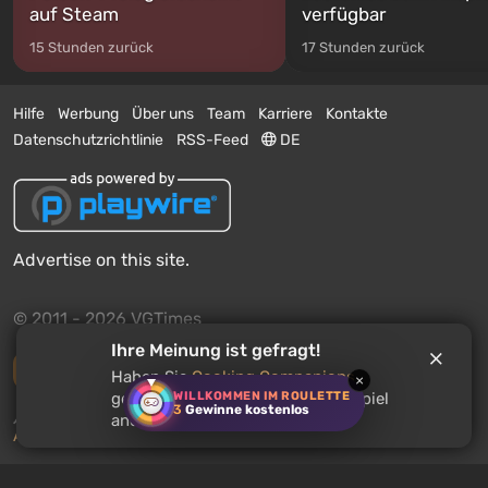
auf Steam
verfügbar
15 Stunden zurück
17 Stunden zurück
Hilfe
Werbung
Über uns
Team
Karriere
Kontakte
Datenschutzrichtlinie
RSS-Feed
DE
Advertise on this site.
© 2011 - 2026 VGTimes
Ihre Meinung ist gefragt!
Vollständige Version
Haben Sie
Cooking Companions
×
WILLKOMMEN IM ROULETTE
gespielt? Empfehlen Sie dieses Spiel
3
Gewinne kostenlos
Push-Benachrichtigungen über Nachrichten:
deaktiviert
anderen Nutzern?
Aktivieren