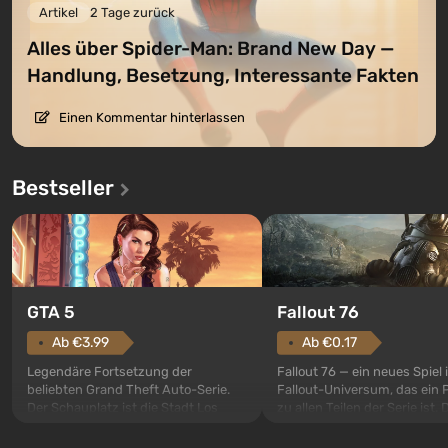
Artikel
2 Tage zurück
Alles über Spider-Man: Brand New Day —
Handlung, Besetzung, Interessante Fakten
Einen Kommentar hinterlassen
Bestseller
GTA 5
Fallout 76
Ab €3.99
Ab €0.17
Legendäre Fortsetzung der
Fallout 76 — ein neues Spiel
beliebten Grand Theft Auto-Serie.
Fallout-Universum, das ein 
Der Schauplatz ist die Stadt Los
zu allen Teilen der Serie ist. 
Santos, die bereits in Grand Theft
Ereignisse beginnen im Vaul
Auto: San Andreas beliebt war. Zum
dem ersten unter den gebau