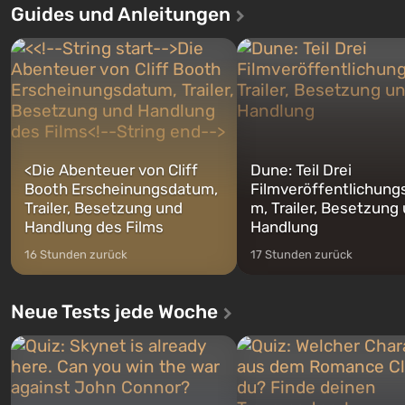
Guides und Anleitungen
ersten Mal erzählt das Spiel die
sollte laut den Plänen der Va
Geschichte von gleich drei
Spezialisten das erste sein, 
Charakteren: Michael, Trevor und
nach dem Abwurf von Ato
Franklin, zwischen denen Sie
auf Amerika geöffnet wird. De
jederzeit...
<
Die Abenteuer von Cliff
Dune: Teil Drei
Booth Erscheinungsdatum,
Filmveröffentlichung
Trailer, Besetzung und
m, Trailer, Besetzung
Handlung des Films
Handlung
16 Stunden zurück
17 Stunden zurück
Neue Tests jede Woche