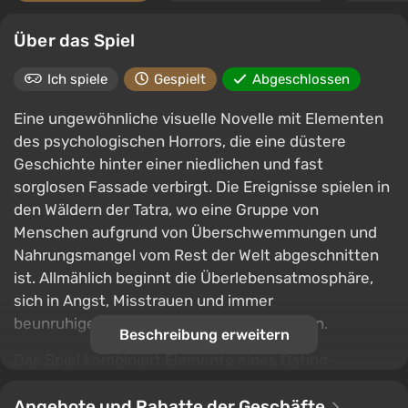
Über das Spiel
Ich spiele
Gespielt
Abgeschlossen
Eine ungewöhnliche visuelle Novelle mit Elementen
des psychologischen Horrors, die eine düstere
Geschichte hinter einer niedlichen und fast
sorglosen Fassade verbirgt. Die Ereignisse spielen in
den Wäldern der Tatra, wo eine Gruppe von
Menschen aufgrund von Überschwemmungen und
Nahrungsmangel vom Rest der Welt abgeschnitten
ist. Allmählich beginnt die Überlebensatmosphäre,
sich in Angst, Misstrauen und immer
beunruhigendere Ereignisse zu verwandeln.
Beschreibung erweitern
Das Spiel kombiniert Elemente eines Dating-
Simulators, schwarzen Humor und osteuropäische
Folklore und verwandelt allmählich gewöhnliche
Angebote und Rabatte der Geschäfte