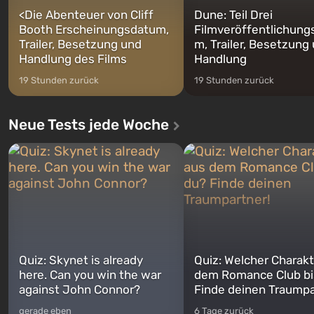
<
Die Abenteuer von Cliff
Dune: Teil Drei
Booth Erscheinungsdatum,
Filmveröffentlichung
Trailer, Besetzung und
m, Trailer, Besetzung
Handlung des Films
Handlung
19 Stunden zurück
19 Stunden zurück
Neue Tests jede Woche
Quiz: Skynet is already
Quiz: Welcher Charakt
here. Can you win the war
dem Romance Club bi
against John Connor?
Finde deinen Traumpa
gerade eben
6 Tage zurück