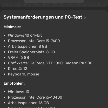
extravaganten Varianten. Die Zutaten können nicht
nur gewöhnliche Pilze und Beeren sein, sondern
auch zum Beispiel „seltsame Pilze“ oder sogar
Systemanforderungen und PC-Test
Socken. Es gibt auch die Möglichkeit zur Anpassung
Minimale:
und Gestaltung des eigenen Lagers. Das Spiel
unterstützt sowohl öffentliche als auch private
Windows 10 64-bit
Lobbys, in denen man einfach am Lagerfeuer
Prozessor: Intel Core i5-7400
Arbeitsspeicher: 8 GB
plaudern oder in entspannenden Minispielen
Freier Speicherplatz: 8 GB
konkurrieren kann.
VRAM: 6 GB
Grafikkarte: GeForce GTX 1060; Radeon RX 580
DirectX: 12
Keyboard, mouse
Empfohlen:
Windows 10
Prozessor: Intel Core i5-10400
Arbeitsspeicher: 16 GB