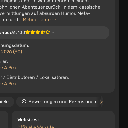
ck Holmes und Dr. Watson kehren in einem
hnlichen Abenteuer zurück, in dem klassische
ivermittlungen auf absurden Humor, Meta-
chte und...
Mehr erfahren
ritic:
76/100
inungsdatum:
 2026 (PC)
ler:
e A Pixel
r / Distributoren / Lokalisatoren:
e A Pixel
iele
Bewertungen und Rezensionen
Vide
Websites:
Offizielle Website