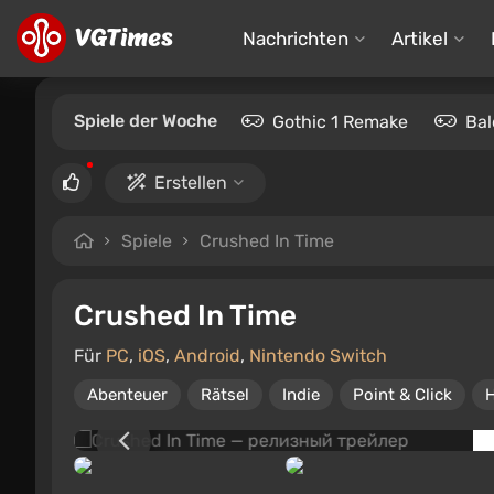
Nachrichten
Artikel
Spiele der Woche
Gothic 1 Remake
Bal
Erstellen
Spiele
Crushed In Time
Crushed In Time
Für
PC
,
iOS
,
Android
,
Nintendo Switch
Abenteuer
Rätsel
Indie
Point & Click