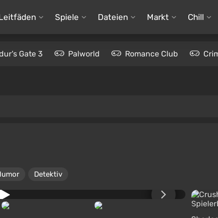
Leitfäden
Spiele
Dateien
Markt
Chill
dur's Gate 3
Palworld
Romance Club
Cri
Humor
Detektiv