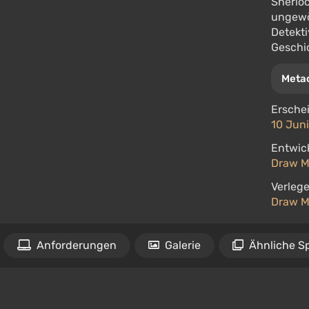
Sherlo
ungewö
Detekt
Geschi
Metac
Ersche
10 Juni
Entwick
Draw M
Verlege
Draw M
Anforderungen
Galerie
Ähnliche Sp