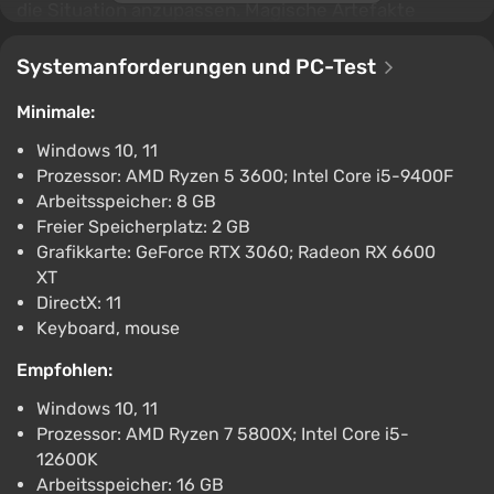
die Situation anzupassen. Magische Artefakte
eröffnen Zugang zu neuen Fähigkeiten und
verstärken den Charakter, was die
Systemanforderungen und PC-Test
Herangehensweise an Kämpfe variabler macht. Im
Minimale:
Verlauf des Spiels tauchen immer gefährlichere
Gegner und Bosse auf – von gnadenlosen Piraten bis
Windows 10, 11
hin zu mythischen Kreaturen, wodurch die Reise zu
Prozessor: AMD Ryzen 5 3600; Intel Core i5-9400F
Arbeitsspeicher: 8 GB
einer Reihe spannungsgeladener Prüfungen wird.
Freier Speicherplatz: 2 GB
Grafikkarte: GeForce RTX 3060; Radeon RX 6600
XT
DirectX: 11
Keyboard, mouse
Empfohlen:
Windows 10, 11
Prozessor: AMD Ryzen 7 5800X; Intel Core i5-
12600K
Arbeitsspeicher: 16 GB