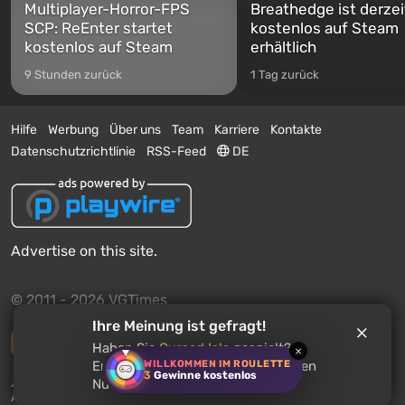
Multiplayer-Horror-FPS
Breathedge ist derzei
SCP: ReEnter startet
kostenlos auf Steam
kostenlos auf Steam
erhältlich
9 Stunden zurück
1 Tag zurück
Hilfe
Werbung
Über uns
Team
Karriere
Kontakte
Datenschutzrichtlinie
RSS-Feed
DE
Advertise on this site.
© 2011 - 2026 VGTimes
Ihre Meinung ist gefragt!
Vollständige Version
Haben Sie
Cursed Isle
gespielt?
×
WILLKOMMEN IM ROULETTE
Empfehlen Sie dieses Spiel anderen
3
Gewinne kostenlos
Push-Benachrichtigungen über Nachrichten:
deaktiviert
Nutzern?
Aktivieren