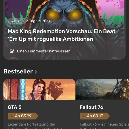
Artikel
2 Tage zurück
Mad King Redemption Vorschau. Ein Beat
’Em Up mit roguelike Ambitionen
Einen Kommentar hinterlassen
Bestseller
GTA 5
Fallout 76
Ab €3.99
Ab €0.17
Legendäre Fortsetzung der
Fallout 76 — ein neues Spiel