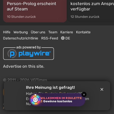
Person-Prolog erscheint
kostenlos zum Anspr
auf Steam
verfügbar
10 Stunden zurück
12 Stunden zurück
Hilfe
Werbung
Über uns
Team
Karriere
Kontakte
Datenschutzrichtlinie
RSS-Feed
DE
Advertise on this site.
© 2011 - 2026 VGTimes
Ihre Meinung ist gefragt!
Vollständige Version
Haben Sie
Curtain Call
gespielt?
×
WILLKOMMEN IM ROULETTE
Empfehlen Sie dieses Spiel anderen
3
Gewinne kostenlos
Push-Benachrichtigungen über Nachrichten:
deaktiviert
Nutzern?
Aktivieren