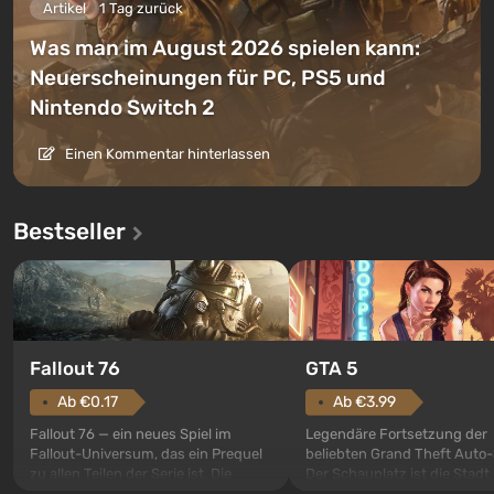
Artikel
1 Tag zurück
Was man im August 2026 spielen kann:
Neuerscheinungen für PC, PS5 und
Nintendo Switch 2
Einen Kommentar hinterlassen
Bestseller
GTA 5
Fallout 76
Ab €3.99
Ab €0.17
Legendäre Fortsetzung der
Fallout 76 — ein neues Spiel im
beliebten Grand Theft Auto-
Fallout-Universum, das ein Prequel
Der Schauplatz ist die Stadt
zu allen Teilen der Serie ist. Die
Santos, die bereits in Grand
Ereignisse beginnen im Vault 76,