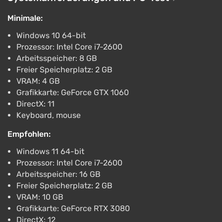
Fantasy Grounds - Pathfinder 2 RPG -
Minimale:
Curtain Call Adventure Path - Stage Fright (1
of 3) Bundle
Windows 10 64-bit
€28.99
Prozessor: Intel Core i7-2600
PC
Arbeitsspeicher: 8 GB
Steam
2.9
Freier Speicherplatz: 2 GB
VRAM: 4 GB
Fantasy Grounds - Pathfinder 2 RPG -
Grafikkarte: GeForce GTX 1060
Curtain Call Adventure Path - Bring the
DirectX: 11
House Down (3 of 3) Bundle
Keyboard, mouse
€28.99
Empfohlen:
PC
Steam
2.9
Windows 11 64-bit
Prozessor: Intel Core i7-2600
Arbeitsspeicher: 16 GB
Freier Speicherplatz: 2 GB
VRAM: 10 GB
Grafikkarte: GeForce RTX 3080
DirectX: 12