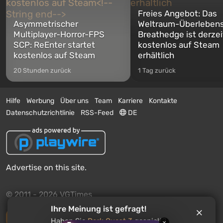
Freies Angebot: Das
Asymmetrischer
Weltraum-Überlebens
Multiplayer-Horror-FPS
Breathedge ist derzei
SCP: ReEnter startet
kostenlos auf Steam
kostenlos auf Steam
erhältlich
20 Stunden zurück
1 Tag zurück
Hilfe
Werbung
Über uns
Team
Karriere
Kontakte
Datenschutzrichtlinie
RSS-Feed
DE
Advertise on this site.
© 2011 - 2026 VGTimes
Ihre Meinung ist gefragt!
Vollständige Version
Haben Sie
Dark Quest 3
gespielt?
×