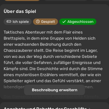
Über das Spiel
Ich spiele
Gespielt
Abgeschlossen
Taktisches Abenteuer mit dem Flair eines
Brettspiels, in dem eine Gruppe von Helden sich
einer wachsenden Bedrohung durch den
Chaoszauberer stellt. Die Reise beginnt im Lager,
von wo aus der Weg durch verschiedene Gebiete
führt, die voller Gefahren, zufälliger Ereignisse und
Kämpfe sind. Die Geschichte wird durch die Stimme
eines mysteriösen Erzählers vermittelt, der wie ein
Spielleiter agiert und das Gefühl verstärkt, an einer
lebendigen Brettspielkampagne teilzunehmen.
Beschreibung erweitern
Das Gameplay kombiniert rundenbasierte Kämpfe,
Roguelike-Elemente und zufällige Generierung. Die
Gruppe setzt sich aus verschiedenen Helden mit