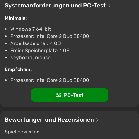
€14
Systemanforderungen und PC-Test
-15% mit dem Promocode happysale
Minimale:
Boosted
Nintendo Switch
Windows 7 64-bit
Difmark
3.4
87 Bewertungen
Promo-Codes
Prozessor: Intel Core 2 Duo E8400
Arbeitsspeicher: 4 GB
Dark Quest 3 - STEAM GIFT RUSSIA
Freier Speicherplatz: 1 GB
€4.27
Keyboard, mouse
PC
ggsel
4.2
457 Bewertungen
Empfohlen:
Unterstützung bei VGTimes
Prozessor: Intel Core 2 Duo E8400
Dark Quest 3
€8.99
€18
-50%
PC-Test
PC
Steam
2.9
Bewertungen und Rezensionen
Dark Quest 3 (PS4)
€17.99
Spiel bewerten
PlayStation 4