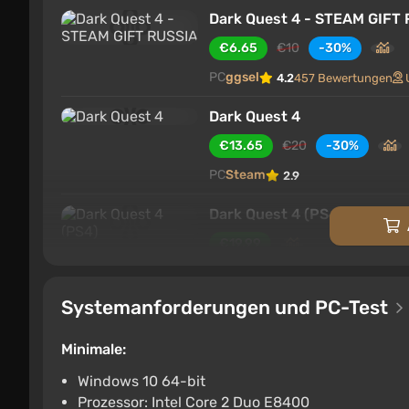
Dark Quest 4 - STEAM GIFT
€6.65
€10
-30%
PC
ggsel
4.2
457 Bewertungen
Dark Quest 4
€13.65
€20
-30%
PC
Steam
2.9
Dark Quest 4 (PS4)
€19.99
PlayStation 4
PS Store
1.6
Systemanforderungen und PC-Test
Dark Quest 4 (PS5)
€19.99
Minimale:
PlayStation 5
PS Store
1.6
Windows 10 64-bit
Prozessor: Intel Core 2 Duo E8400