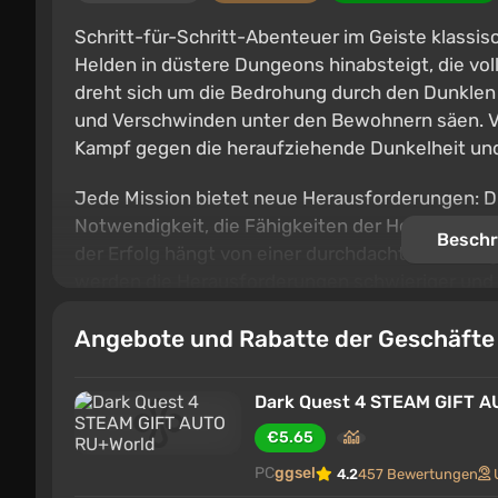
Schritt-für-Schritt-Abenteuer im Geiste klassis
Helden in düstere Dungeons hinabsteigt, die voll
dreht sich um die Bedrohung durch den Dunklen
und Verschwinden unter den Bewohnern säen. V
Kampf gegen die heraufziehende Dunkelheit und
Jede Mission bietet neue Herausforderungen: D
Notwendigkeit, die Fähigkeiten der Helden gesc
Beschr
der Erfolg hängt von einer durchdachten Strat
werden die Herausforderungen schwieriger und 
und taktisches Denken.
Angebote und Rabatte der Geschäft
Dark Quest 4 STEAM GIFT A
€5.65
PC
ggsel
4.2
457 Bewertungen