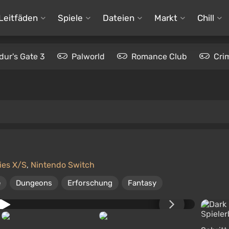
Leitfäden
Spiele
Dateien
Markt
Chill
dur's Gate 3
Palworld
Romance Club
Cri
ies X/S
,
Nintendo Switch
e
Dungeons
Erforschung
Fantasy