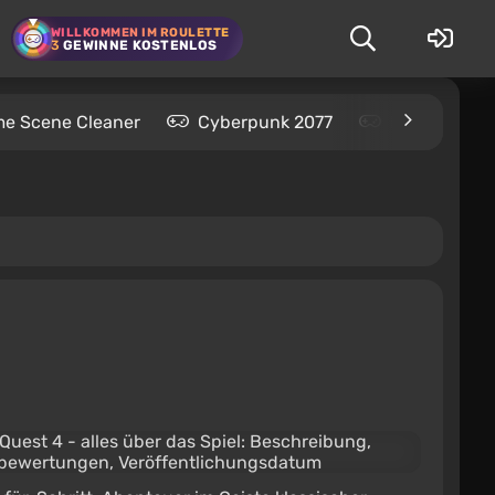
WILLKOMMEN IM ROULETTE
3
GEWINNE KOSTENLOS
me Scene Cleaner
Cyberpunk 2077
Kingdom Com