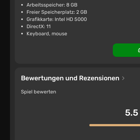
Dark Quest 4 Xbox
Arbeitsspeicher: 8 GB
€28.23
Freier Speicherplatz: 2 GB
Grafikkarte: Intel HD 5000
ggsel
4.2
457 Bewertungen
Unt
DirectX: 11
Keyboard, mouse
Bewertungen und Rezensionen
Spiel bewerten
5.5