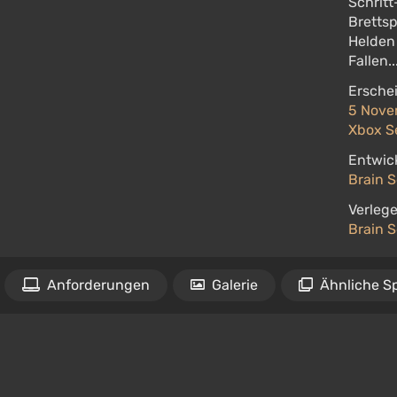
Schritt
Brettsp
Helden 
Fallen..
Ersche
5 Novem
Xbox Se
Entwick
Brain S
Verlege
Brain S
Anforderungen
Galerie
Ähnliche Sp