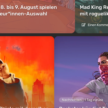
 bis 9. August spielen
Mad King R
kteur*innen-Auswahl
mit roguel
Einen Kommen
Nachrichten
1 Tag zurück