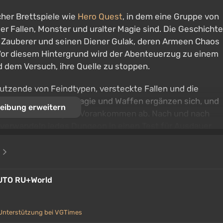
cher Brettspiele wie
Hero Quest
, in dem eine Gruppe von
er Fallen, Monster und uralter Magie sind. Die Geschichte
 Zauberer und seinen Diener Gulak, deren Armeen Chaos
or diesem Hintergrund wird der Abenteuerzug zu einem
 dem Versuch, ihre Quelle zu stoppen.
utzende von Feindtypen, versteckte Fallen und die
hickt einzusetzen. Magie und Waffen ergänzen sich, und
eibung erweitern
egie und vorsichtigem Vorankommen ab. Nach und nach
verwandeln jedes Dungeon in einen Test für Ausdauer
e
UTO RU+World
Unterstützung bei VGTimes