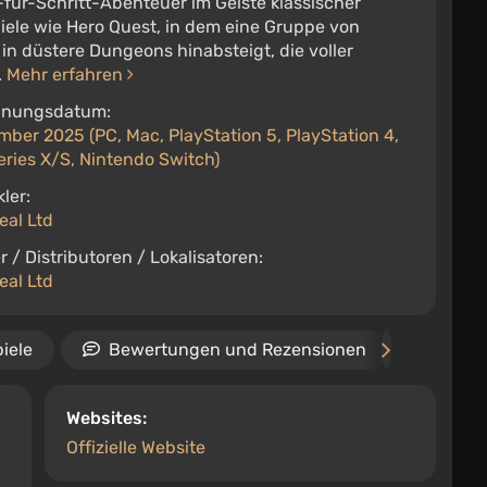
-für-Schritt-Abenteuer im Geiste klassischer
iele wie Hero Quest, in dem eine Gruppe von
in düstere Dungeons hinabsteigt, die voller
.
Mehr erfahren
inungsdatum:
ber 2025 (PC, Mac, PlayStation 5, PlayStation 4,
ries X/S, Nintendo Switch)
ler:
eal Ltd
r / Distributoren / Lokalisatoren:
eal Ltd
iele
Bewertungen und Rezensionen
Vide
Websites:
Offizielle Website