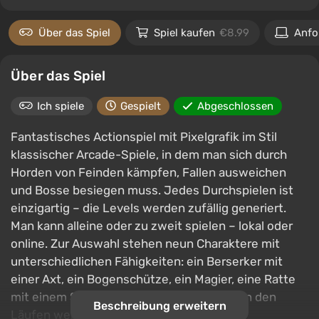
Über das Spiel
Spiel kaufen
€8.99
Anfo
Über das Spiel
Ich spiele
Gespielt
Abgeschlossen
Fantastisches Actionspiel mit Pixelgrafik im Stil
klassischer Arcade-Spiele, in dem man sich durch
Horden von Feinden kämpfen, Fallen ausweichen
und Bosse besiegen muss. Jedes Durchspielen ist
einzigartig – die Levels werden zufällig generiert.
Man kann alleine oder zu zweit spielen – lokal oder
online. Zur Auswahl stehen neun Charaktere mit
unterschiedlichen Fähigkeiten: ein Berserker mit
einer Axt, ein Bogenschütze, ein Magier, eine Ratte
mit einem Saxophon und andere. Zwischen den
Beschreibung erweitern
Läufen werden neue Fähigkeiten und