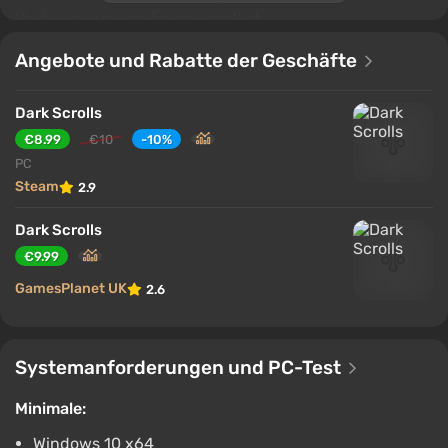
Verbesserungen freigeschaltet.
Angebote und Rabatte der Geschäfte
Dark Scrolls
€8.99
€10
-10%
PC
Steam
2.9
Dark Scrolls
€9.99
GamesPlanet UK
2.6
Systemanforderungen und PC-Test
Minimale:
Windows 10 x64