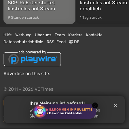
SCP: ReEnter startet
kostenlos auf Steam
kostenlos auf Steam
erhältlich
9 Stunden zurück
1 Tag zurück
Hilfe
Werbung
Über uns
Team
Karriere
Kontakte
Datenschutzrichtlinie
RSS-Feed
DE
Advertise on this site.
© 2011 - 2026 VGTimes
Vollständige Version
Ihre Meinung ist gefragt!
×
WILLKOMMEN IM ROULETTE
Warten Sie auf
DERELIKT
? Erzählen
3
Gewinne kostenlos
Push-Benachrichtigungen über Nachrichten:
deaktiviert
Sie, was Sie über das Spiel denken.
Aktivieren