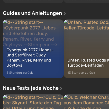
Santos, die bereits in Grand Theft
Ereignisse beginnen im Vaul
Auto: San Andreas beliebt war. Zum
dem ersten unter den gebau
Guides und Anleitungen
ersten Mal erzählt das Spiel die
sollte laut den Plänen der Va
Geschichte von drei Charakteren:
Spezialisten das erste sein, 
Michael, Trevor und Franklin,
nach dem Abwurf von Ato
zwischen denen Sie jederzeit
auf Amerika geöffnet wird. De
wechse...
Cyberpunk 2077 Liebes-
und Sexführer: Judy,
Panam, River, Kerry und
Unten, Rusted Gods K
Joytoys
Türcode-Leitfaden
5 Stunden zurück
13 Stunden zurück
Neue Tests jede Woche