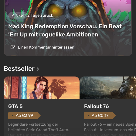
Artikel
2 Tage zurück
Mad King Redemption Vorschau. Ein Beat
’Em Up mit roguelike Ambitionen
Einen Kommentar hinterlassen
Bestseller
GTA 5
Fallout 76
Ab €3.99
Ab €0.17
Legendäre Fortsetzung der
Fallout 76 — ein neues Spiel
beliebten Serie Grand Theft Auto.
Fallout-Universum, das ein 
Der Schauplatz ist die Stadt Los
zu allen Teilen der Serie ist. 