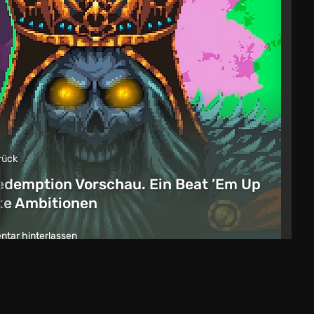
rück
edemption Vorschau. Ein Beat ’Em Up
ike Ambitionen
tar hinterlassen