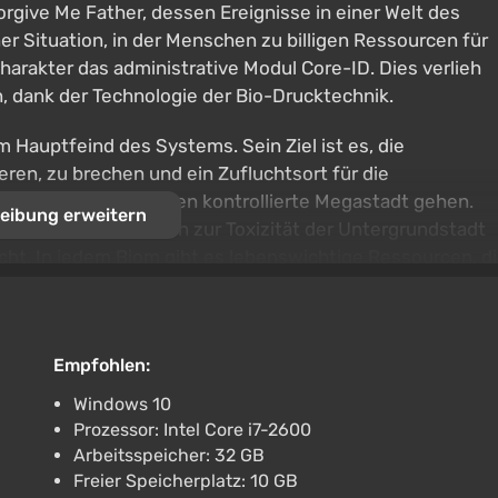
rgive Me Father, dessen Ereignisse in einer Welt des
ner Situation, in der Menschen zu billigen Ressourcen für
arakter das administrative Modul Core-ID. Dies verlieh
, dank der Technologie der Bio-Drucktechnik.
 Hauptfeind des Systems. Sein Ziel ist es, die
en, zu brechen und ein Zufluchtsort für die
eine von Unternehmen kontrollierte Megastadt gehen.
eibung erweitern
duktionszonen bis hin zur Toxizität der Untergrundstadt
ht. In jedem Biom gibt es lebenswichtige Ressourcen, d
akters benötigt werden. Allerdings sollte man vorsichtig
eo-Antiquitätenwächter zur Aufrechterhaltung der
Empfohlen:
Windows 10
Prozessor: Intel Core i7-2600
Arbeitsspeicher: 32 GB
Freier Speicherplatz: 10 GB