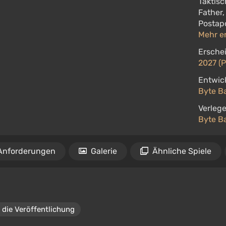
Taktis
Father,
Postapo
Mehr e
Ersche
2027 (
Entwick
Byte Ba
Verlege
Byte Ba
Anforderungen
Galerie
Ähnliche Spiele
 die Veröffentlichung