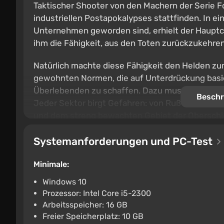
Taktischer Shooter von den Machern der Serie Fo
industriellen Postapokalypses stattfinden. In ei
Unternehmen geworden sind, erhielt der Hauptch
ihm die Fähigkeit, aus den Toten zurückzukehren
Natürlich machte diese Fähigkeit den Helden zum
gewohnten Normen, die auf Unterdrückung basier
Überlebenden zu schaffen. Dazu muss er durch 
Beschr
Jeder Sektor birgt Gefahren: von Ruß in den Pro
und dem streng bewachten Gebiet der Oberschic
für den Fortschritt und die Entwicklung des Char
Systemanforderungen und PC-Test
sein: Die Behörden haben bereits gnadenlose N
Ordnung ausgedruckt.
Minimale:
Windows 10
Prozessor: Intel Core i5-2300
Arbeitsspeicher: 16 GB
Freier Speicherplatz: 10 GB