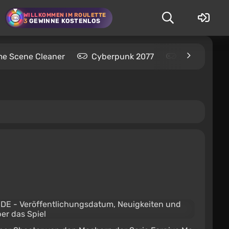
WILLKOMMEN IM ROULETTE
3
GEWINNE KOSTENLOS
me Scene Cleaner
Cyberpunk 2077
Kingdom Com