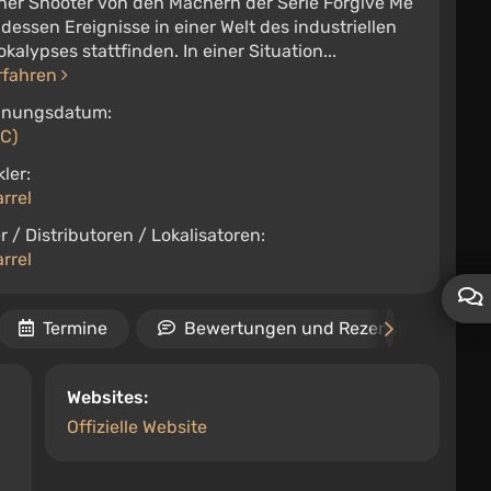
cher Shooter von den Machern der Serie Forgive Me
 dessen Ereignisse in einer Welt des industriellen
kalypses stattfinden. In einer Situation...
rfahren
inungsdatum:
PC)
ler:
rrel
r / Distributoren / Lokalisatoren:
rrel
Termine
Bewertungen und Rezensionen
Websites:
Offizielle Website