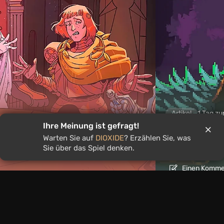
Artikel
1 Tag zu
Ihre Meinung ist gefragt!
 bis 9. August spielen
Mad King R
Warten Sie auf
DIOXIDE
? Erzählen Sie, was
kteur*innen-Auswahl
mit roguel
Sie über das Spiel denken.
Einen Kommen