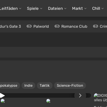
Leitfäden
Spiele
Dateien
Markt
Chill
dur's Gate 3
Palworld
Romance Club
Cri
pokalypse
Indie
Taktik
Science-Fiction