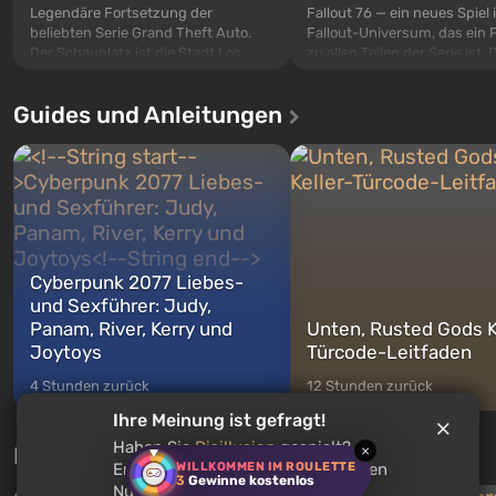
Legendäre Fortsetzung der
Fallout 76 — ein neues Spiel
beliebten Serie Grand Theft Auto.
Fallout-Universum, das ein 
Der Schauplatz ist die Stadt Los
zu allen Teilen der Serie ist. 
Santos, die bereits in Grand Theft
Ereignisse beginnen im Vaul
Auto: San Andreas beliebt war. Zum
dem ersten unter den gebau
Guides und Anleitungen
ersten Mal erzählt das Spiel die
sollte laut den Plänen der Va
Geschichte von drei Charakteren:
Spezialisten das erste sein, 
Michael, Trevor und Franklin,
nach dem Abwurf von Ato
zwischen denen Sie jederzeit
auf Amerika geöffnet wird. De
wechse...
Cyberpunk 2077 Liebes-
und Sexführer: Judy,
Panam, River, Kerry und
Unten, Rusted Gods K
Joytoys
Türcode-Leitfaden
4 Stunden zurück
12 Stunden zurück
Ihre Meinung ist gefragt!
Haben Sie
Disillusion
gespielt?
Neue Tests jede Woche
×
WILLKOMMEN IM ROULETTE
Empfehlen Sie dieses Spiel anderen
3
Gewinne kostenlos
Nutzern?