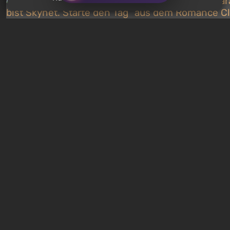
Quiz: Du bist Skynet. Starte
Quiz: Welcher Charakt
den Tag des Urteils und
dem Romance Club bi
besiege John Connor!
Finde deinen Traumpa
1 Tag zurück
1 Woche zurück
Kostenlose Verteilungen
Freies Angebot: Das