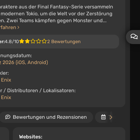
araktere aus der Final Fantasy-Serie versammeln
 modernen Tokio, um die Welt vor der Zerstörung
ten. Zwei Teams kämpfen gegen Monster und...
rfahren
er:
4.8/10
2 Bewertungen
inungsdatum:
 2026 (iOS, Android)
ler:
 Enix
r / Distributoren / Lokalisatoren:
 Enix
Bewertungen und Rezensionen
Termine
Websites: