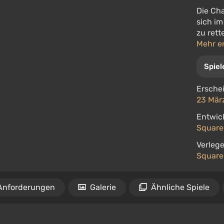
Die Ch
sich im
zu ret
Mehr e
Spiel
Ersche
23 März
Entwick
Square
Verlege
Square
Anforderungen
Galerie
Ähnliche Spiele