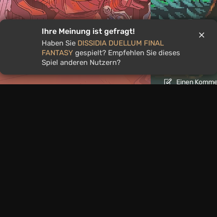
Artikel
1 Tag zu
Ihre Meinung ist gefragt!
Haben Sie
DISSIDIA DUELLUM FINAL
 bis 9. August spielen
Mad King R
FANTASY
gespielt? Empfehlen Sie dieses
kteur*innen-Auswahl
mit roguel
Spiel anderen Nutzern?
Einen Kommen