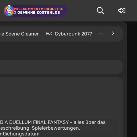
WILLKOMMEN IM ROULETTE
3
GEWINNE KOSTENLOS
me Scene Cleaner
Cyberpunk 2077
Kingdom Com