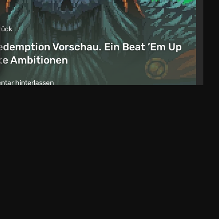
rück
edemption Vorschau. Ein Beat ’Em Up
ike Ambitionen
tar hinterlassen