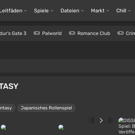
Leitfäden
Spiele
Dateien
Markt
Chill
dur's Gate 3
Palworld
Romance Club
Cri
NTASY
ntasy
Japanisches Rollenspiel