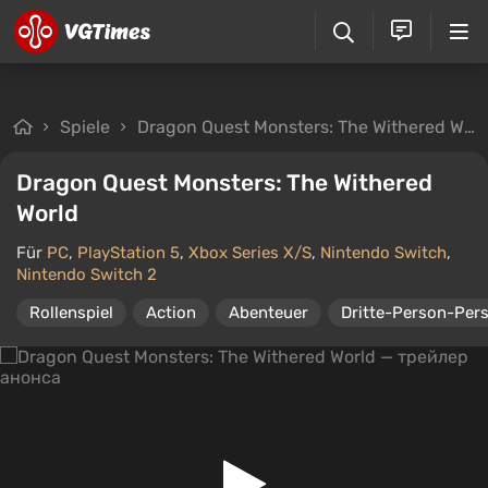
Spiele
Dragon Quest Monsters: The Withered World
Dragon Quest Monsters: The Withered
World
Für
PC
,
PlayStation 5
,
Xbox Series X/S
,
Nintendo Switch
,
Nintendo Switch 2
Rollenspiel
Action
Abenteuer
Dritte-Person-Pers