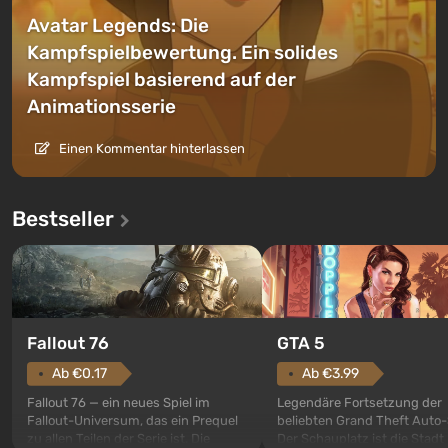
Avatar Legends: Die
Kampfspielbewertung. Ein solides
Kampfspiel basierend auf der
Animationsserie
Einen Kommentar hinterlassen
Bestseller
GTA 5
Fallout 76
Ab €3.99
Ab €0.17
Legendäre Fortsetzung der
Fallout 76 — ein neues Spiel im
beliebten Grand Theft Auto-
Fallout-Universum, das ein Prequel
Der Schauplatz ist die Stadt
zu allen Teilen der Serie ist. Die