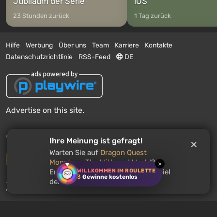
Jubiläum der Serie
iOS
23 Stunden zurück
1 Tag zurück
Hilfe
Werbung
Über uns
Team
Karriere
Kontakte
Datenschutzrichtlinie
RSS-Feed
DE
Advertise on this site.
© 2011 - 2026 VGTimes
Ihre Meinung ist gefragt!
Warten Sie auf
Dragon Quest
Vollständige Version
Monsters: The Withered World
?
×
WILLKOMMEN IM ROULETTE
Erzählen Sie, was Sie über das Spiel
3
Gewinne kostenlos
Push-Benachrichtigungen über Nachrichten:
deaktiviert
denken.
Aktivieren