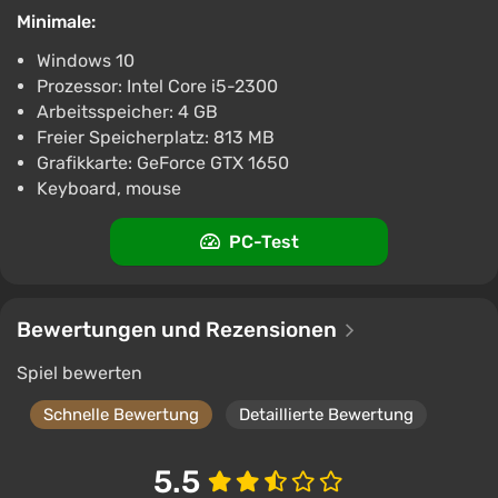
Esotechnica und A-Star, jede mit ihrem eigenen Stil
Minimale:
und Charakter. Das Gameplay kombiniert aggressive
Kollisionen, Tricks und einen spannenden Kampf auf
Windows 10
Strecken, die auf ständigen Chaos und Risiko
Prozessor: Intel Core i5-2300
Arbeitsspeicher: 4 GB
ausgelegt sind. Neben dem Einzelspielermodus
Freier Speicherplatz: 813 MB
unterstützt das Spiel den lokalen Koop-Modus, der
Grafikkarte: GeForce GTX 1650
es ermöglicht, Rennen gemeinsam auf einem
Keyboard, mouse
Bildschirm im Geiste klassischer Arcade-Rennen zu
absolvieren.
PC-Test
Bewertungen und Rezensionen
Spiel bewerten
Schnelle Bewertung
Detaillierte Bewertung
5.5