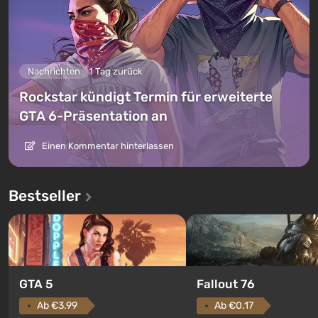
Nachrichten
1 Tag zurück
Rockstar kündigt Termin für erweiterte
GTA 6-Präsentation an
Einen Kommentar hinterlassen
Bestseller
GTA 5
Fallout 76
Ab €3.99
Ab €0.17