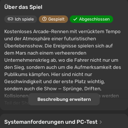
Über das Spiel
Ich spiele
Gespielt
Abgeschlossen
Kostenloses Arcade-Rennen mit verrücktem Tempo
und der Atmosphäre einer futuristischen
Überlebensshow. Die Ereignisse spielen sich auf
dem Mars nach einem verheerenden
Unternehmenskrieg ab, wo die Fahrer nicht nur um
den Sieg, sondern auch um die Aufmerksamkeit des
Publikums kämpfen. Hier sind nicht nur
Geschwindigkeit und der erste Platz wichtig,
sondern auch die Show — Sprünge, Driften,
Kollisionen und das Zerstören von Gegnern werden
Beschreibung erweitern
Teil der Show.
Bei den Rennen nehmen Fahrzeuge aus drei
verschiedenen Fraktionen teil — Brute Corp,
Systemanforderungen und PC-Test