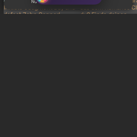
Nutzern?
Quiz: You are Skynet.
Quiz: Welcher Charakt
Initiate Judgment Day and
dem Romance Club bi
defeat John Connor!
Finde deinen Traumpa
5 Stunden zurück
1 Woche zurück
Kostenlose Verteilungen
Gratisangebot: Ubisoft
Epic Games Store Fre