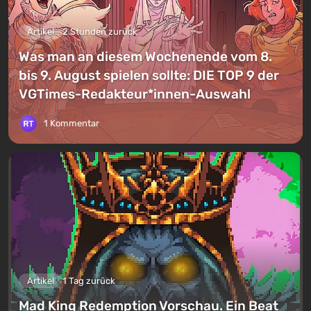
Artikel
2 Stunden zurück
Was man an diesem Wochenende vom 8.
bis 9. August spielen sollte: DIE TOP 9 der
VGTimes-Redakteur*innen-Auswahl
1 Kommentar
Artikel
1 Tag zurück
Mad King Redemption Vorschau. Ein Beat