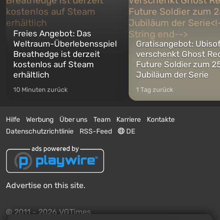
Freies Angebot: Das
Weltraum-Überlebensspiel
Gratisangebot: Ubiso
Breathedge ist derzeit
verschenkt Ghost Re
kostenlos auf Steam
Future Soldier zum 25
erhältlich
Jubiläum der Serie
10 Minuten zurück
1 Tag zurück
Hilfe
Werbung
Über uns
Team
Karriere
Kontakte
Datenschutzrichtlinie
RSS-Feed
DE
Advertise on this site.
© 2011 - 2026 VGTimes