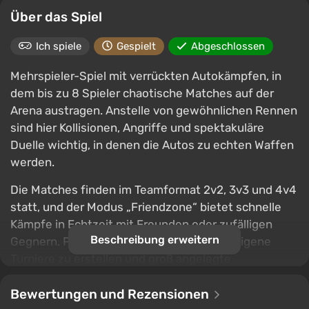
Über das Spiel
Ich spiele
Gespielt
Abgeschlossen
Mehrspieler-Spiel mit verrückten Autokämpfen, in
dem bis zu 8 Spieler chaotische Matches auf der
Arena austragen. Anstelle von gewöhnlichen Rennen
sind hier Kollisionen, Angriffe und spektakuläre
Duelle wichtig, in denen die Autos zu echten Waffen
werden.
Die Matches finden im Teamformat 2v2, 3v3 und 4v4
statt, und der Modus „Friendzone“ bietet schnelle
Kämpfe in Echtzeit mit Freunden oder zufälligen
Beschreibung erweitern
Gegnern. Private Räume ermöglichen es, eigene
Turniere zu erstellen und groß angelegte
Autokämpfe zu veranstalten.
Bewertungen und Rezensionen
Helle Arenen, verrückte Physik und