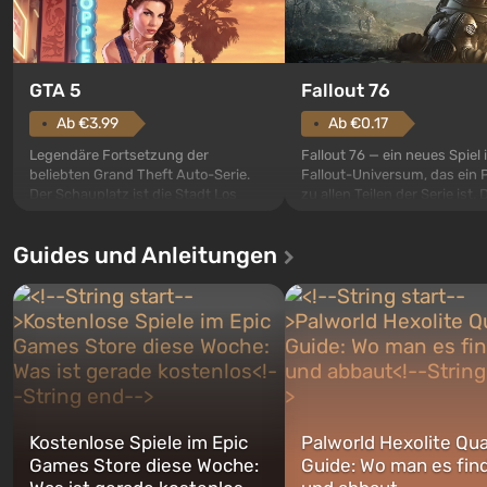
GTA 5
Fallout 76
Ab €3.99
Ab €0.17
Legendäre Fortsetzung der
Fallout 76 — ein neues Spiel
beliebten Grand Theft Auto-Serie.
Fallout-Universum, das ein 
Der Schauplatz ist die Stadt Los
zu allen Teilen der Serie ist. 
Santos, die bereits in Grand Theft
Ereignisse beginnen im Vaul
Auto: San Andreas beliebt war. Zum
dem ersten unter den gebau
Guides und Anleitungen
ersten Mal erzählt das Spiel die
sollte laut den Plänen der Va
Geschichte von gleich drei
Spezialisten das erste sein, 
Charakteren: Michael, Trevor und
nach dem Abwurf von Ato
Franklin, zwischen denen Sie
auf Amerika geöffnet wird. De
jederzeit...
Kostenlose Spiele im Epic
Palworld Hexolite Qua
Games Store diese Woche:
Guide: Wo man es fin