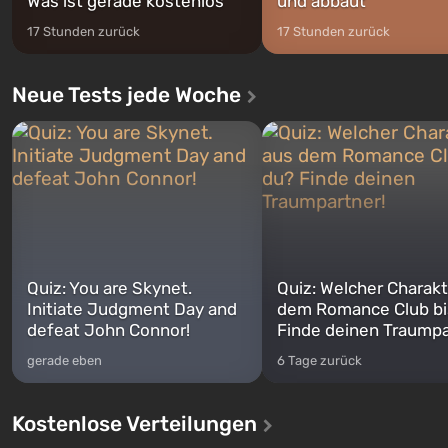
Was ist gerade kostenlos
und abbaut
17 Stunden zurück
17 Stunden zurück
Neue Tests jede Woche
Quiz: You are Skynet.
Quiz: Welcher Charakt
Initiate Judgment Day and
dem Romance Club bi
defeat John Connor!
Finde deinen Traumpa
gerade eben
6 Tage zurück
Kostenlose Verteilungen