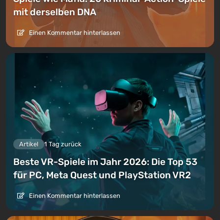
mit derselben DNA
Einen Kommentar hinterlassen
Artikel
1 Tag zurück
Beste VR-Spiele im Jahr 2026: Die Top 53
für PC, Meta Quest und PlayStation VR2
Einen Kommentar hinterlassen