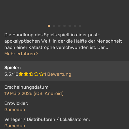
Die Handlung des Spiels spielt in einer post-
apokalyptischen Welt, in der die Hälfte der Menschheit
nach einer Katastrophe verschwunden ist. Der...
Mehr erfahren
Spieler:
5.5/10
1 Bewertung
Erscheinungsdatum:
19 März 2026 (iOS, Android)
Entwickler:
Gameduo
Verleger / Distributoren / Lokalisatoren:
Gameduo