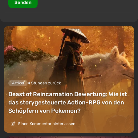
Senden
Neuauflage, sondern ein Versuch, Vergangenheit und
Zukunft der Serie in einem zusammenhängenden
Abenteuer zu vereinen, in dem die vertraute Welt
von einer neuen Seite gezeigt wird.
Artikel
4 Stunden zurück
Beast of Reincarnation Bewertung: Wie ist
das storygesteuerte Action-RPG von den
Schöpfern von Pokemon?
Einen Kommentar hinterlassen