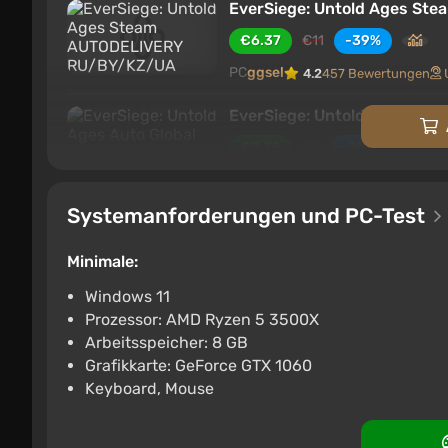
EverSiege: Untold Ages S
€6.37
€11
-39%
PC
ggsel
4.2
457 Bewertungen
EverSiege: Untold Ages Auto
€8.75
€9
-2%
ggsel
4.2
457 Bewertungen
Unt
Systemanforderungen und PC-Test
EverSiege: Untold Ages Ste
€8.82
Minimale:
PC
ggsel
4.2
457 Bewertungen
Windows 11
Prozessor: AMD Ryzen 5 3500X
EverSiege: Untold Ages AU
Arbeitsspeicher: 8 GB
€9.04
Grafikkarte: GeForce GTX 1060
Keyboard, Mouse
PC
ggsel
4.2
457 Bewertungen