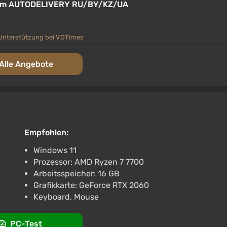
team AUTODELIVERY RU/BY/KZ/UA
Unterstützung bei VGTimes
 Global
Alle Angebote
erstützung bei VGTimes
am Gift / Russia + WORLD / AUTO
Empfohlen:
Unterstützung bei VGTimes
Windows 11
Prozessor: AMD Ryzen 7 7700
TODELIVERY Steam GIFT
Arbeitsspeicher: 16 GB
Grafikkarte: GeForce RTX 2060
Keyboard, Mouse
Unterstützung bei VGTimes
PC-Test