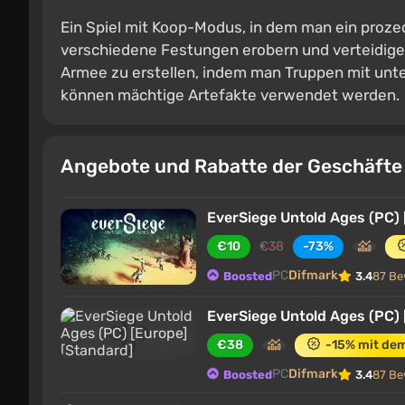
Ein Spiel mit Koop-Modus, in dem man ein proz
verschiedene Festungen erobern und verteidigen
Armee zu erstellen, indem man Truppen mit unter
können mächtige Artefakte verwendet werden.
Angebote und Rabatte der Geschäft
EverSiege Untold Ages (PC) 
€10
€38
-73%
PC
Difmark
Boosted
3.4
87 Be
EverSiege Untold Ages (PC) 
€38
-15% mit de
PC
Difmark
Boosted
3.4
87 Be