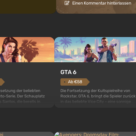
Einen Kommentar hinterlassen
GTA 6
Ab €58
setzung der beliebten
Die Fortsetzung der Kultspielreihe von
to-Serie. Der Schauplatz
Rockstar, GTA 6, bringt die Spieler zurück
s Santos, die bereits in
in das beliebte Vice City – eine sonnige
to: San Andreas beliebt
Metropole am Ozean, wo sich ein echtes
 Mal erzählt das Spiel die
Action-Abenteuer im Geiste der besten
 gleich drei Charakteren:
Mafiafilme entfaltet. Im Mittelpunkt
r und Franklin, zwischen
stehen Lucia und Jason – ein Paar von
eit...
Kriminellen, das in erns...