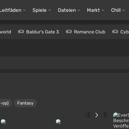
Leitfäden
Spiele
Dateien
Markt
Chill
world
Baldur's Gate 3
Romance Club
Cyb
o-op)
Fantasy