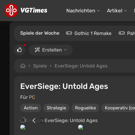
Nachrichten
Artikel
Spiele der Woche
Gothic 1 Remake
Pal
Erstellen
Spiele
EverSiege: Untold Ages
EverSiege: Untold Ages
Für
PC
Action
Strategie
Roguelike
Kooperativ (c