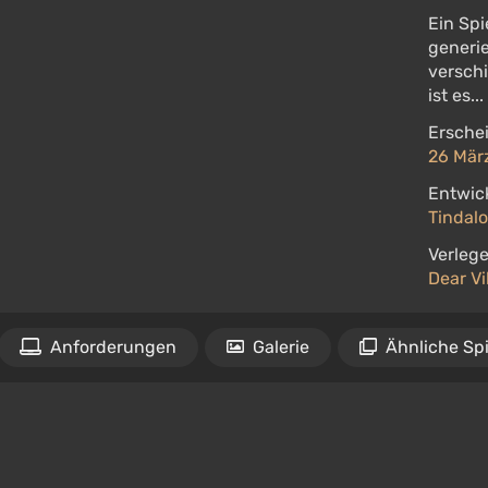
Ein Sp
generi
versch
ist es..
Ersche
26 Mär
Entwick
Tindalo
Verlege
Dear Vi
Anforderungen
Galerie
Ähnliche Spi