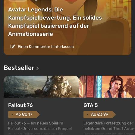
Avatar Legends: Die
Kampfspielbewertung. Ein solides
Kampfspiel basierend auf der
Animationsserie
Einen Kommentar hinterlassen
Bestseller
GTA 5
Fallout 76
Ab €3.99
Ab €0.17
Legendäre Fortsetzung der
Fallout 76 — ein neues Spiel im
beliebten Grand Theft Auto-
Fallout-Universum, das ein Prequel
Der Schauplatz ist die Stadt
zu allen Teilen der Serie ist. Die