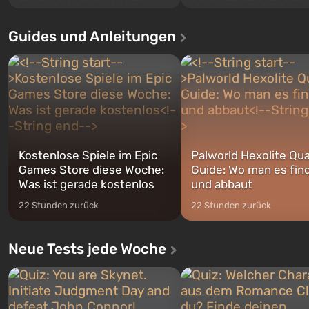
Santos, die bereits in Grand
Ereignisse beginnen im Vault 76,
Auto: San Andreas beliebt w
dem ersten unter den gebauten. Es
Guides und Anleitungen
ersten Mal erzählt das Spiel 
sollte laut den Plänen der Vault-Tec-
Geschichte von gleich drei
Spezialisten das erste sein, das
Charakteren: Michael, Trevo
nach dem Abwurf von Atombomben
Franklin, zwischen denen Si
auf Amerika geöffnet wird. De...
jederzeit...
Kostenlose Spiele im Epic
Palworld Hexolite Qua
Games Store diese Woche:
Guide: Wo man es fin
Was ist gerade kostenlos
und abbaut
22 Stunden zurück
22 Stunden zurück
Neue Tests jede Woche