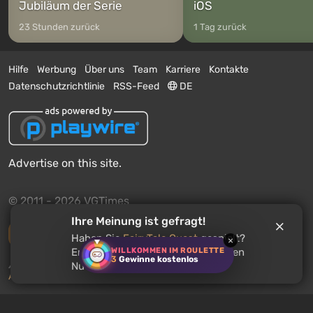
Jubiläum der Serie
iOS
23 Stunden zurück
1 Tag zurück
Hilfe
Werbung
Über uns
Team
Karriere
Kontakte
Datenschutzrichtlinie
RSS-Feed
DE
Advertise on this site.
© 2011 - 2026 VGTimes
Ihre Meinung ist gefragt!
Vollständige Version
Haben Sie
FairyTale Quest
gespielt?
×
WILLKOMMEN IM ROULETTE
Empfehlen Sie dieses Spiel anderen
3
Gewinne kostenlos
Push-Benachrichtigungen über Nachrichten:
deaktiviert
Nutzern?
Aktivieren