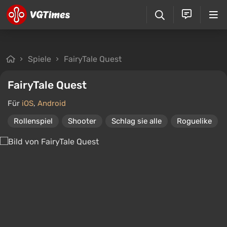
Spiele
FairyTale Quest
FairyTale Quest
Für
iOS
,
Android
Rollenspiel
Shooter
Schlag sie alle
Roguelike