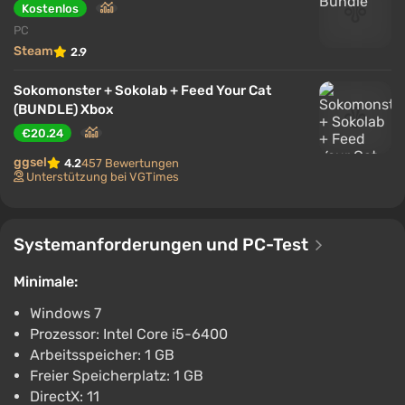
Kostenlos
PC
Steam
2.9
Sokomonster + Sokolab + Feed Your Cat
(BUNDLE) Xbox
€20.24
ggsel
4.2
457 Bewertungen
Unterstützung bei VGTimes
Systemanforderungen und PC-Test
Minimale:
Windows 7
Prozessor: Intel Core i5-6400
Arbeitsspeicher: 1 GB
Freier Speicherplatz: 1 GB
DirectX: 11