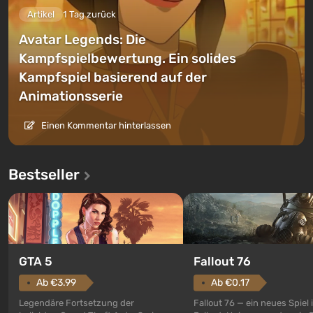
Artikel
1 Tag zurück
Avatar Legends: Die
Kampfspielbewertung. Ein solides
Kampfspiel basierend auf der
Animationsserie
Einen Kommentar hinterlassen
Bestseller
GTA 5
Fallout 76
Ab €3.99
Ab €0.17
Legendäre Fortsetzung der
Fallout 76 — ein neues Spiel